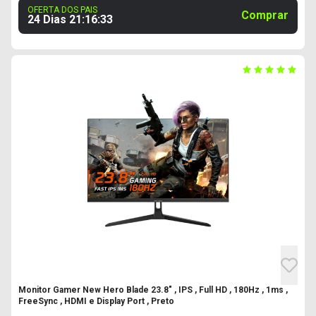
OFERTA DOS PAIS
Comprar
24 Dias
21
:
16
:
32
Monitor Gamer New Hero Blade 23.8" , IPS , Full HD , 180Hz , 1ms ,
FreeSync , HDMI e Display Port , Preto