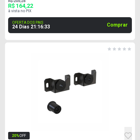
R$ 205,28
R$ 164,22
à vista no PIX
OFERTA DOS PAIS
Comprar
24 Dias
21
:
16
:
32
20
%
OFF