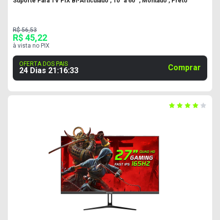
Suporte Para TV PIX Bi-Articulado , 10" a 60" , Montado , Preto
R$ 56,53
R$ 45,22
à vista no PIX
OFERTA DOS PAIS
Comprar
24 Dias
21
:
16
:
32