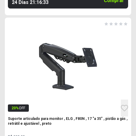
Comprar
24 Dias
21
:
16
:
32
20
%
OFF
Suporte articulado para monitor , ELG , F80N , 17 "a 35" , pistão a gás ,
retrátil e ajustável , preto