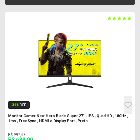
31
%
OFF
Monitor Gamer New Hero Blade Super 27" , IPS , Quad HD , 180Hz ,
1ms , FreeSync , HDMI e Display Port , Preto
R$ 997,68
R$ 688,90