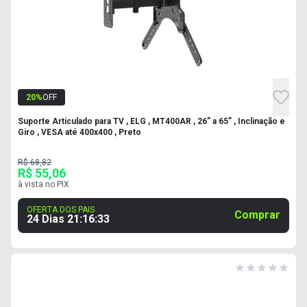
20
%
OFF
Suporte Articulado para TV , ELG , MT400AR , 26” a 65” , Inclinação e
Giro , VESA até 400x400 , Preto
R$ 68,82
R$ 55,06
à vista no PIX
OFERTA DOS PAIS
Comprar
24 Dias
21
:
16
:
32