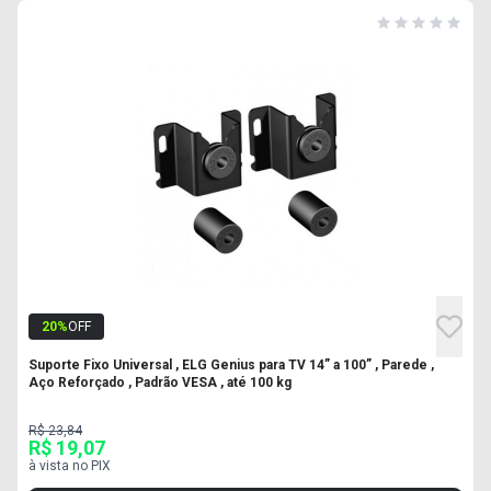
20
%
OFF
Suporte Fixo Universal , ELG Genius para TV 14” a 100” , Parede ,
Aço Reforçado , Padrão VESA , até 100 kg
R$ 23,84
R$ 19,07
à vista no PIX