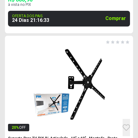
à vista no PIX
OFERTA DOS PAIS
Comprar
24 Dias
21
:
16
:
32
20
%
OFF