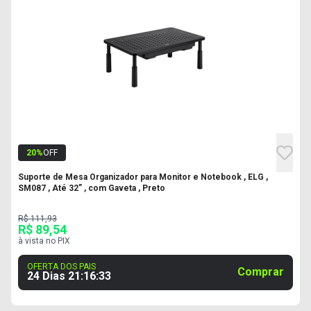
20
%
OFF
Suporte de Mesa Organizador para Monitor e Notebook , ELG ,
SM087 , Até 32” , com Gaveta , Preto
R$ 111,93
R$ 89,54
à vista no PIX
OFERTA DOS PAIS
Comprar
24 Dias
21
:
16
:
32