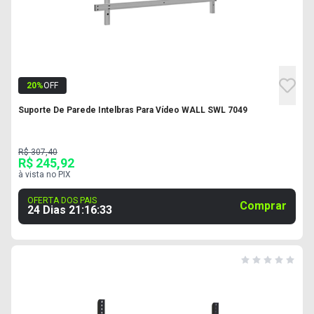
20
%
OFF
Suporte De Parede Intelbras Para Vídeo WALL SWL 7049
R$ 307,40
R$ 245,92
à vista no PIX
OFERTA DOS PAIS
Comprar
24 Dias
21
:
16
:
32