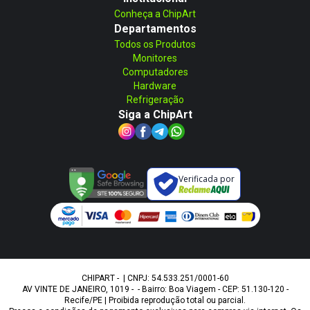
Conheça a ChipArt
Departamentos
Todos os Produtos
Monitores
Computadores
Hardware
Refrigeração
Siga a ChipArt
Verificada por
CHIPART - | CNPJ: 54.533.251/0001-60
AV VINTE DE JANEIRO, 1019 - - Bairro: Boa Viagem - CEP: 51.130-120 -
Recife/PE | Proibida reprodução total ou parcial.