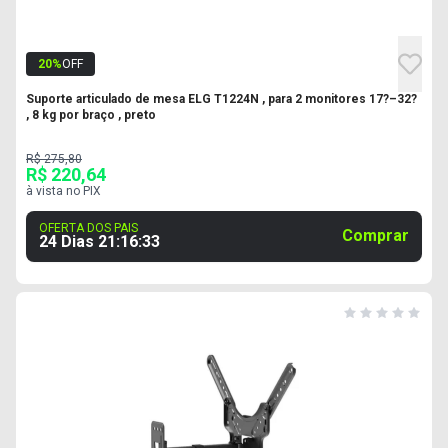
20
%
OFF
Suporte articulado de mesa ELG T1224N , para 2 monitores 17?–32?
, 8 kg por braço , preto
R$ 275,80
R$ 220,64
à vista no PIX
OFERTA DOS PAIS
Comprar
24 Dias
21
:
16
:
32