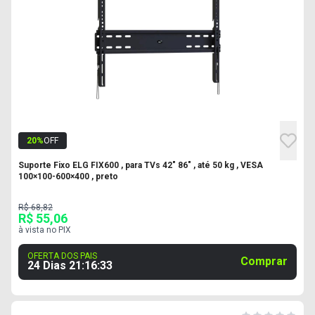
20
%
OFF
Suporte Fixo ELG FIX600 , para TVs 42" 86" , até 50 kg , VESA
100×100-600×400 , preto
R$ 68,82
R$ 55,06
à vista no PIX
OFERTA DOS PAIS
Comprar
24 Dias
21
:
16
:
32