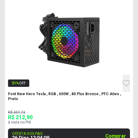
31
%
OFF
Font New Hero Tesla , RGB , 650W , 80 Plus Bronze , PFC Ativo ,
Preto
R$ 307,73
R$ 212,90
à vista no PIX
OFERTA DOS PAIS
Comprar
26 Dias
12
:
04
:
08