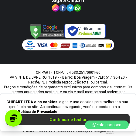
Siga a ChipArt
Verificada por
CHIPART - | CNPJ: 54.533.251/0001-60
AV VINTE DE JANEIRO, 1019 - - Bairro: Boa Viagem - CEP: 51.130-120 -
Recife/PE | Proibida reprodução total ou parcial.
Preços e condições de pagamento exclusivos para compras via internet. Os
preços anunciados neste site ou via e-mail promocional podem ser
alterados sem prévio aviso. A Chipart, não é responsável por erros
descritivos. As fotos contidas nesta página são meramente ilustrativas do
CHIPART LTDA
e os cookies:
a gente usa cookies para melhorar a sua
produto e podem variar de acordo com o fornecedor/lote do fabricante.
experiência no site. Ao continuar navegando, você concorda com a
Ofertas válidas até o término de nossos estoques. Vendas sujeitas à
nossa
Política de Privacidade
.
análise e confirmação de dados.
Continuar e fechar
Fale conosco
© 2025 - Todos os direitos reservados
Tecnologia: