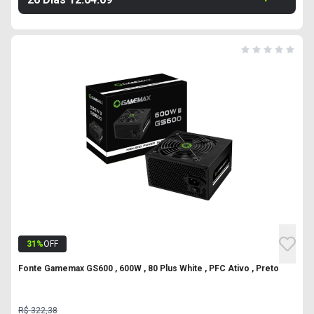
31
%
OFF
Fonte Gamemax GS600 , 600W , 80 Plus White , PFC Ativo , Preto
R$ 322,38