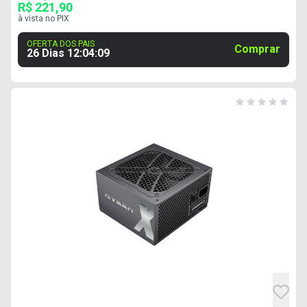
R$ 221,90
à vista no PIX
OFERTA DOS PAIS
Comprar
26 Dias
12
:
04
:
08