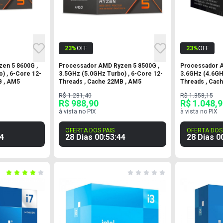
23
%
OFF
23
%
OFF
en 5 8600G ,
Processador AMD Ryzen 5 8500G ,
Processador A
) , 6-Core 12-
3.5GHz (5.0GHz Turbo) , 6-Core 12-
3.6GHz (4.6GH
B , AM5
Threads , Cache 22MB , AM5
Threads , Cac
R$ 1.281,40
R$ 1.358,15
R$ 988,90
R$ 1.048,
à vista no PIX
à vista no PIX
OFERTA DOS PAIS
OFERTA DOS 
3
28 Dias
00
:
53
:
43
28 Dias
0