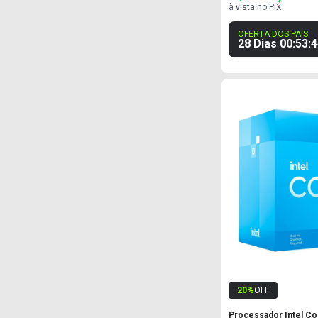
à vista no PIX
OFERTA DOS PAIS
28 Dias
00
:
53
:
4
20
%
OFF
Processador Intel Cor