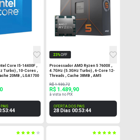
23
%
OFF
tel Core I5-14400F ,
Processador AMD Ryzen 5 7600X ,
 Turbo) , 10-Cores ,
4.7GHz (5.3GHz Turbo) , 6-Core 12-
Cache 20MB , LGA1700
Threads , Cache 38MB , AM5
R$ 1.930,72
90
R$ 1.489,90
à vista no PIX
PAIS
OFERTA DOS PAIS
0
:
53
:
43
28 Dias
00
:
53
:
43