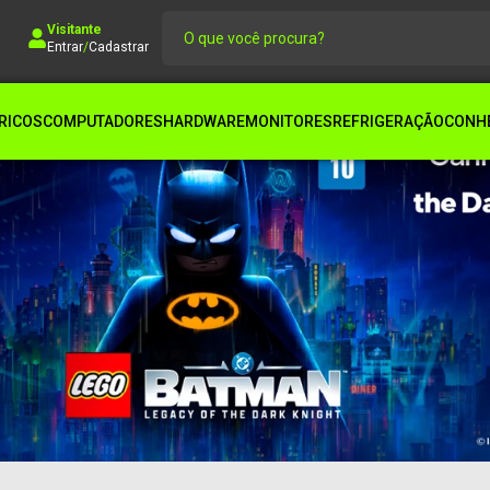
Visitante
Entrar
/
Cadastrar
RICOS
COMPUTADORES
HARDWARE
MONITORES
REFRIGERAÇÃO
CONHE