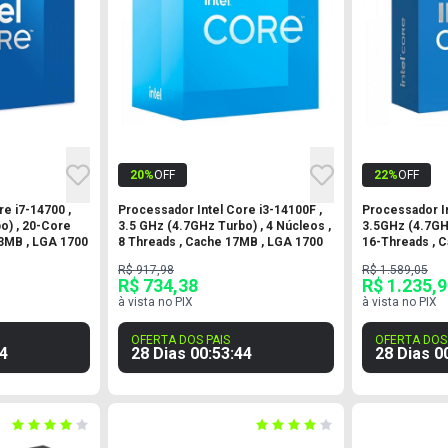
20
%
OFF
22
%
OFF
e i7-14700 ,
Processador Intel Core i3-14100F ,
Processador In
o) , 20-Core
3.5 GHz (4.7GHz Turbo) , 4 Núcleos ,
3.5GHz (4.7GHz
3MB , LGA 1700
8 Threads , Cache 17MB , LGA 1700
16-Threads , 
R$ 917,98
R$ 1.589,05
R$ 734,38
R$ 1.235,
à vista no PIX
à vista no PIX
OFERTA DOS PAIS
OFERTA DOS 
3
28 Dias
00
:
53
:
43
28 Dias
0