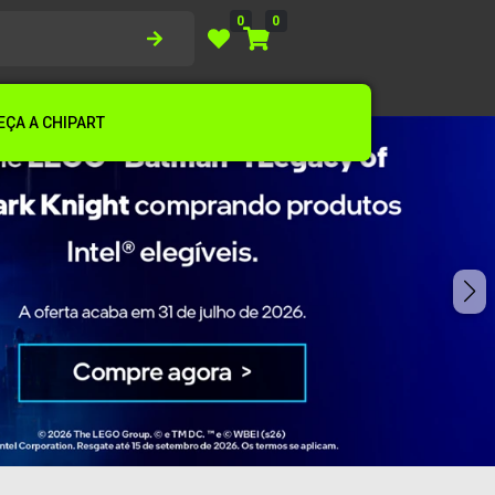
0
0
ÇA A CHIPART