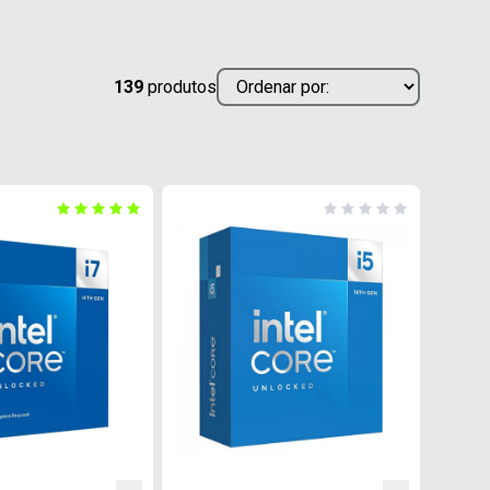
139
produtos