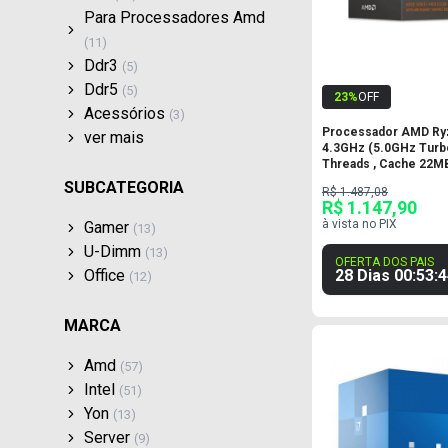
Para Processadores Amd
(
11
)
Ddr3
(
5
)
Ddr5
(
5
)
23
%
OFF
Acessórios
(
3
)
Processador AMD Ryz
ver
mais
4.3GHz (5.0GHz Turbo
Threads , Cache 22M
SUBCATEGORIA
R$ 1.487,08
R$ 1.147,90
à vista no PIX
Gamer
(
13
)
U-Dimm
(
13
)
OFERTA DOS PAIS
28 Dias
00
:
53
:
4
Office
(
12
)
MARCA
Amd
(
57
)
Intel
(
51
)
Yon
(
13
)
Server
(
9
)