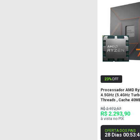
23
%
OFF
Processador AMD Ryz
4.5GHz (5.4GHz Turbo
Threads , Cache 40M
R$ 2.972,57
R$ 2.293,90
à vista no PIX
OFERTA DOS PAIS
28 Dias
00
:
53
:
4