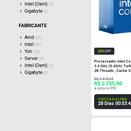
Intel (oem)
(
7
)
Gigabyte
(
2
)
FABRICANTE
Amd
(
57
)
Intel
(
51
)
Yon
22
%
OFF
(
13
)
Server
(
9
)
Processador Intel Cor
Intel (oem)
(
7
)
3.4 GHz (5.4GHz Turb
28-Threads , Cache 3
Gigabyte
(
2
)
R$ 3.518,53
R$ 2.735,90
à vista no PIX
OFERTA DOS PAIS
28 Dias
00
:
53
:
4