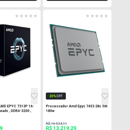
20
%
OFF
AMD EPYC 7313P 16-
Processador Amd Epyc 7453 28c 56t
eads , DDR4-3200 ,
180w
R$ 16.524,11
69
R$ 13.219,29