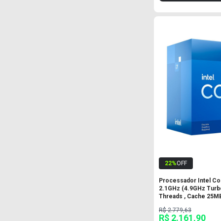
22
%
OFF
Processador Intel Cor
2.1GHz (4.9GHz Turbo
Threads , Cache 25MB
R$ 2.779,63
R$ 2.161,90