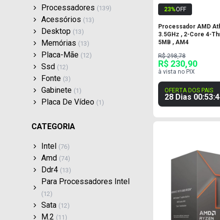
Processadores
(
139
)
23
%
OFF
Acessórios
(
13
)
Processador AMD Ath
Desktop
(
13
)
3.5GHz , 2-Core 4-Th
Memórias
5MB , AM4
(
13
)
Placa-Mãe
(
12
)
R$ 298,78
R$ 230,90
Ssd
(
12
)
à vista no PIX
Fonte
(
3
)
Gabinete
OFERTA DOS PAIS
(
1
)
28 Dias
00
:
53
:
4
Placa De Vídeo
(
1
)
CATEGORIA
Intel
(
76
)
Amd
(
74
)
Ddr4
(
13
)
Para Processadores Intel
(
12
)
Sata
(
12
)
M.2
(
11
)