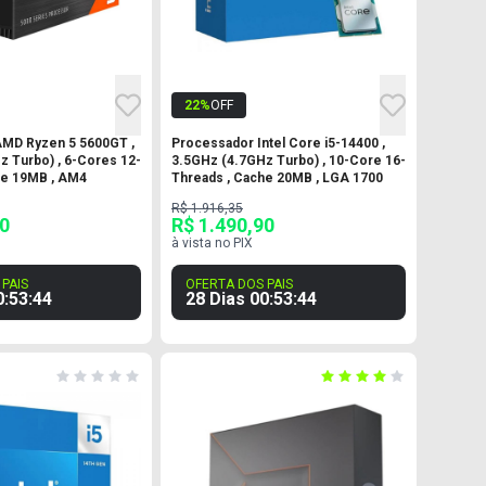
22
%
OFF
MD Ryzen 5 5600GT ,
Processador Intel Core i5-14400 ,
z Turbo) , 6-Cores 12-
3.5GHz (4.7GHz Turbo) , 10-Core 16-
he 19MB , AM4
Threads , Cache 20MB , LGA 1700
R$ 1.916,35
90
R$ 1.490,90
à vista no PIX
PAIS
OFERTA DOS PAIS
0
:
53
:
43
28 Dias
00
:
53
:
43