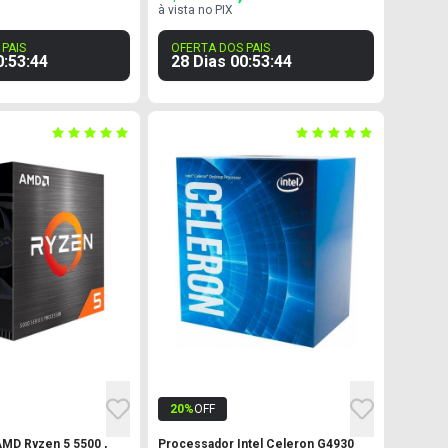
à vista no PIX
PAIS
OFERTA DOS PAIS
0
:
53
:
43
28 Dias
00
:
53
:
43
20
%
OFF
MD Ryzen 5 5500 ,
Processador Intel Celeron G4930