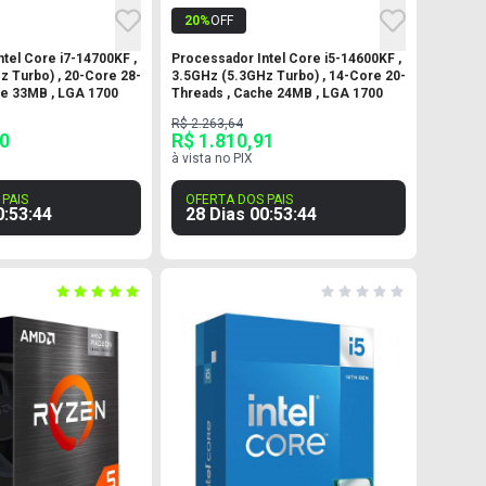
20
%
OFF
tel Core i7-14700KF ,
Processador Intel Core i5-14600KF ,
z Turbo) , 20-Core 28-
3.5GHz (5.3GHz Turbo) , 14-Core 20-
he 33MB , LGA 1700
Threads , Cache 24MB , LGA 1700
R$ 2.263,64
90
R$ 1.810,91
à vista no PIX
PAIS
OFERTA DOS PAIS
0
:
53
:
43
28 Dias
00
:
53
:
43