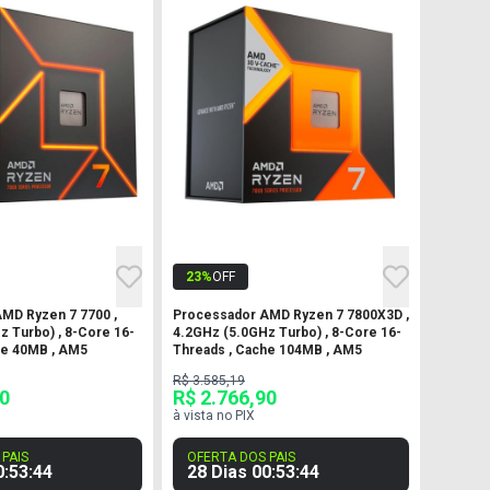
23
%
OFF
MD Ryzen 7 7700 ,
Processador AMD Ryzen 7 7800X3D ,
z Turbo) , 8-Core 16-
4.2GHz (5.0GHz Turbo) , 8-Core 16-
he 40MB , AM5
Threads , Cache 104MB , AM5
R$ 3.585,19
90
R$ 2.766,90
à vista no PIX
PAIS
OFERTA DOS PAIS
0
:
53
:
43
28 Dias
00
:
53
:
43