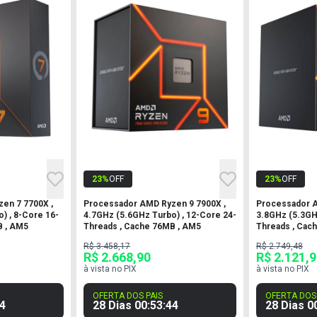
23
%
OFF
23
%
OFF
en 7 7700X ,
Processador AMD Ryzen 9 7900X ,
Processador A
) , 8-Core 16-
4.7GHz (5.6GHz Turbo) , 12-Core 24-
3.8GHz (5.3GH
B , AM5
Threads , Cache 76MB , AM5
Threads , Cac
R$ 3.458,17
R$ 2.749,48
R$ 2.668,90
R$ 2.121,
à vista no PIX
à vista no PIX
OFERTA DOS PAIS
OFERTA DOS 
3
28 Dias
00
:
53
:
43
28 Dias
0