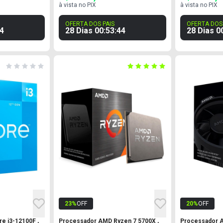
à vista no PIX
à vista no PIX
OFERTA DOS PAIS
OFERTA DOS 
3
28 Dias
00
:
53
:
43
28 Dias
0
23
%
OFF
20
%
OFF
e i3-12100F ,
Processador AMD Ryzen 7 5700X ,
Processador A