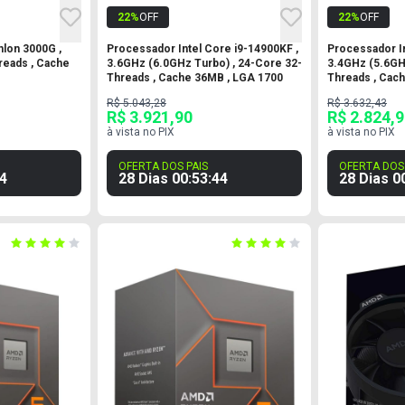
22
%
OFF
22
%
OFF
lon 3000G ,
Processador Intel Core i9-14900KF ,
Processador In
reads , Cache
3.6GHz (6.0GHz Turbo) , 24-Core 32-
3.4GHz (5.6GH
Threads , Cache 36MB , LGA 1700
Threads , Cac
R$ 5.043,28
R$ 3.632,43
R$ 3.921,90
R$ 2.824,
à vista no PIX
à vista no PIX
OFERTA DOS PAIS
OFERTA DOS 
3
28 Dias
00
:
53
:
43
28 Dias
0