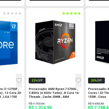
23
%
OFF
20
%
OFF
e i7-12700F ,
Processador AMD Ryzen 7 5700G ,
Processador 
) , 12-Core 20-
3.8GHz (4.6GHz Turbo) , 8-Core 16-
Cores / 32-Thr
 , LGA 1700
Threads , Cache 20MB , AM4
155W , Cinza
R$ 1.703,66
R$ 9.685,86
R$ 1.314,90
R$ 7.748,