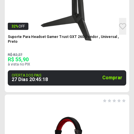
32
%
OFF
Suporte Para Headset Gamer Trust GXT 260 Cendor , Universal ,
Preto
R$ 82,27
R$ 55,90
à vista no PIX
OFERTA DOS PAIS
Comprar
27 Dias
20
:
45
:
18