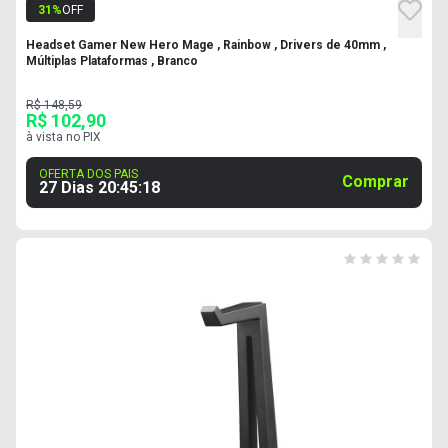
31
%
OFF
Headset Gamer New Hero Mage , Rainbow , Drivers de 40mm ,
Múltiplas Plataformas , Branco
R$ 148,59
R$ 102,90
à vista no PIX
OFERTA DOS PAIS
Comprar
27 Dias
20
:
45
:
18