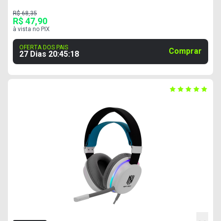
R$ 68,35
R$ 47,90
à vista no PIX
OFERTA DOS PAIS
Comprar
27 Dias
20
:
45
:
18