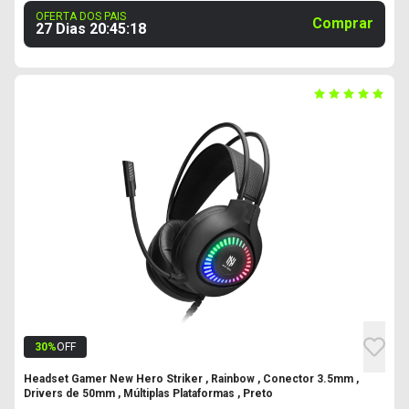
OFERTA DOS PAIS
Comprar
27 Dias
20
:
45
:
18
30
%
OFF
Headset Gamer New Hero Striker , Rainbow , Conector 3.5mm ,
Drivers de 50mm , Múltiplas Plataformas , Preto