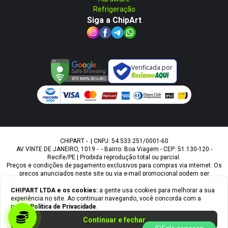
Refrigeração
Siga a ChipArt
Verificada por
CHIPART - | CNPJ: 54.533.251/0001-60
AV VINTE DE JANEIRO, 1019 - - Bairro: Boa Viagem - CEP: 51.130-120 -
Recife/PE | Proibida reprodução total ou parcial.
Preços e condições de pagamento exclusivos para compras via internet. Os
preços anunciados neste site ou via e-mail promocional podem ser
alterados sem prévio aviso. A Chipart, não é responsável por erros
descritivos. As fotos contidas nesta página são meramente ilustrativas do
CHIPART LTDA
e os cookies:
a gente usa cookies para melhorar a sua
produto e podem variar de acordo com o fornecedor/lote do fabricante.
experiência no site. Ao continuar navegando, você concorda com a
Ofertas válidas até o término de nossos estoques. Vendas sujeitas à
nossa
Política de Privacidade
.
análise e confirmação de dados.
Continuar e fechar