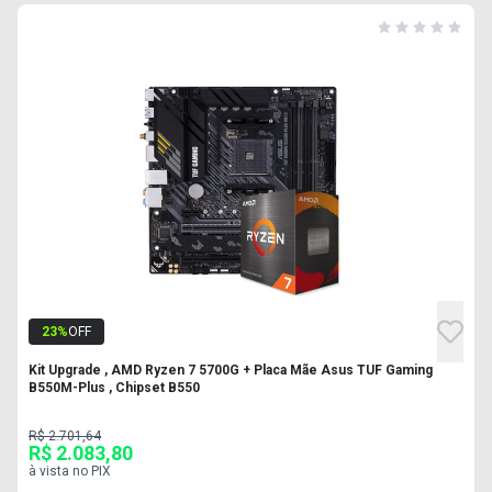
23
%
OFF
Kit Upgrade , AMD Ryzen 7 5700G + Placa Mãe Asus TUF Gaming
B550M-Plus , Chipset B550
R$ 2.701,64
R$ 2.083,80
à vista no PIX