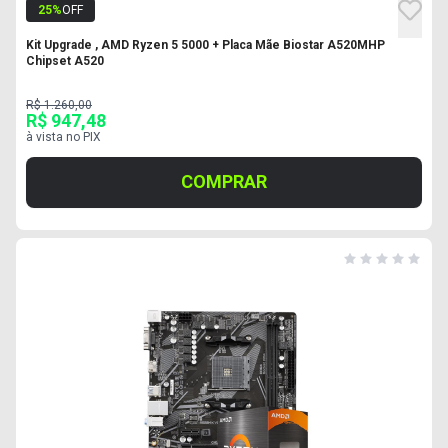
25
%
OFF
Kit Upgrade , AMD Ryzen 5 5000 + Placa Mãe Biostar A520MHP
Chipset A520
R$ 1.260,00
R$ 947,48
à vista no PIX
COMPRAR