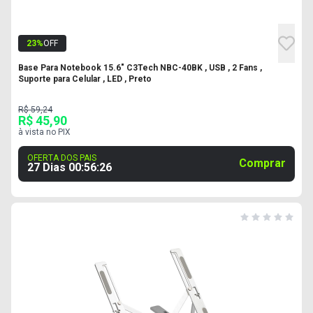
23
%
OFF
Base Para Notebook 15.6" C3Tech NBC-40BK , USB , 2 Fans ,
Suporte para Celular , LED , Preto
R$ 59,24
R$ 45,90
à vista no PIX
OFERTA DOS PAIS
Comprar
27 Dias
00
:
56
:
25