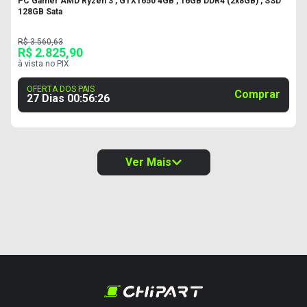
PC Gamer AMD Ryzen 3 , GTX1650 4GB , 16GB DDR4 (2x8GB) , SSD
128GB Sata
R$ 3.560,63
R$ 2.825,90
à vista no PIX
OFERTA DOS PAIS
Comprar
27 Dias
00
:
56
:
25
Ver Mais