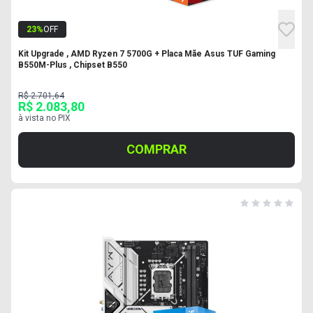
23
%
OFF
Kit Upgrade , AMD Ryzen 7 5700G + Placa Mãe Asus TUF Gaming
B550M-Plus , Chipset B550
R$ 2.701,64
R$ 2.083,80
à vista no PIX
COMPRAR