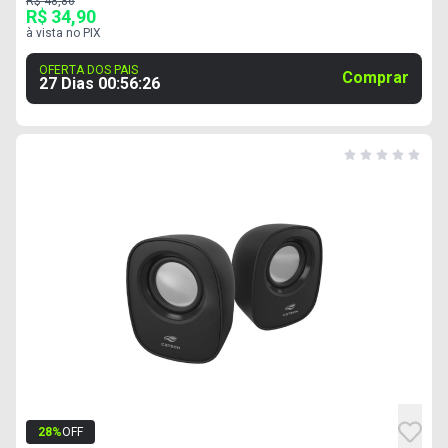
R$ 48,86
R$ 34,90
à vista no PIX
OFERTA DOS PAIS
Comprar
27 Dias
00
:
56
:
25
28
%
OFF