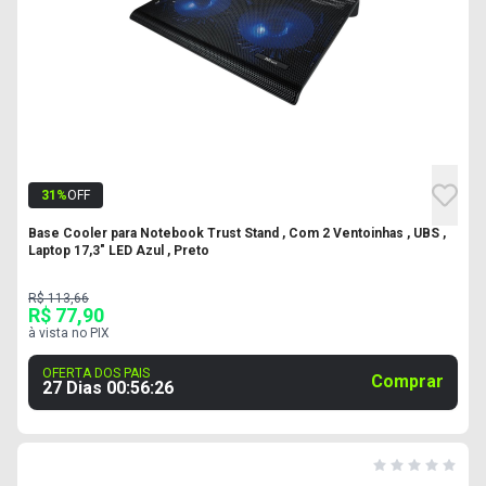
31
%
OFF
Base Cooler para Notebook Trust Stand , Com 2 Ventoinhas , UBS ,
Laptop 17,3" LED Azul , Preto
R$ 113,66
R$ 77,90
à vista no PIX
OFERTA DOS PAIS
Comprar
27 Dias
00
:
56
:
25