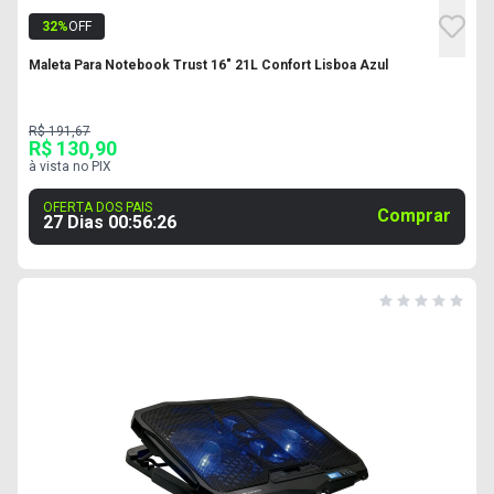
32
%
OFF
Maleta Para Notebook Trust 16" 21L Confort Lisboa Azul
R$ 191,67
R$ 130,90
à vista no PIX
OFERTA DOS PAIS
Comprar
27 Dias
00
:
56
:
25