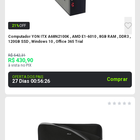
21
%
OFF
Computador YON ITX A68N2100K , AMD E1-6010 , 8GB RAM , DDR3 ,
120GB SSD , Windows 10 , Office 365 Trial
R$ 542,31
R$ 430,90
à vista no PIX
OFERTA DOS PAIS
Comprar
27 Dias
00
:
56
:
25