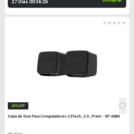
27 Dias
00
:
56
:
25
29
%
OFF
Caixa de Som Para Computadores C3Tech , 2.0 , Preto - SP-40BK