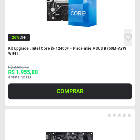
26
%
OFF
Kit Upgrade , Intel Core i5-12400F + Placa-mãe ASUS B760M-AYW
WIFI II
R$ 2.633,72
R$ 1.955,80
à vista no PIX
COMPRAR