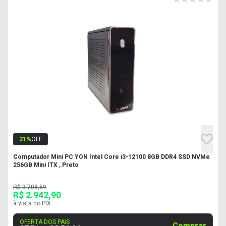
21
%
OFF
Computador Mini PC YON Intel Core i3-12100 8GB DDR4 SSD NVMe
256GB Mini ITX , Preto
R$ 3.708,59
R$ 2.942,90
à vista no PIX
OFERTA DOS PAIS
Comprar