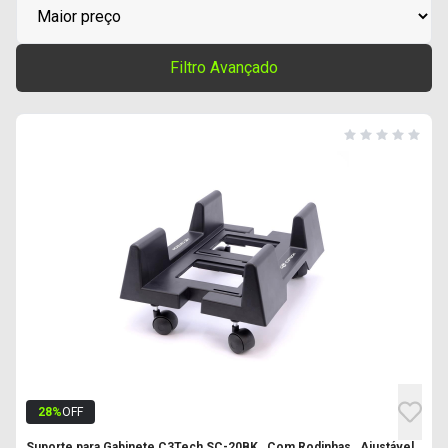
Filtro Avançado
28
%
OFF
Suporte para Gabinete C3Tech SC-20BK , Com Rodinhas , Ajustável ,