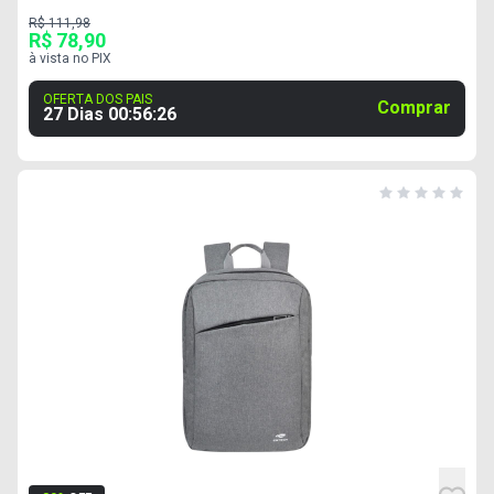
R$ 111,98
R$ 78,90
à vista no PIX
OFERTA DOS PAIS
Comprar
27 Dias
00
:
56
:
25