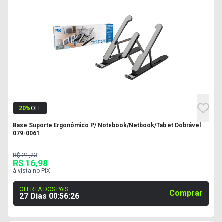
20
%
OFF
Base Suporte Ergonômico P/ Notebook/Netbook/Tablet Dobrável
079-0061
R$ 21,23
R$ 16,98
à vista no PIX
OFERTA DOS PAIS
Comprar
27 Dias
00
:
56
:
25