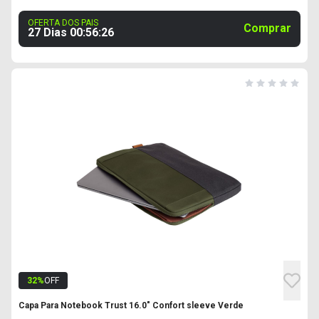
OFERTA DOS PAIS
Comprar
27 Dias
00
:
56
:
25
32
%
OFF
Capa Para Notebook Trust 16.0" Confort sleeve Verde