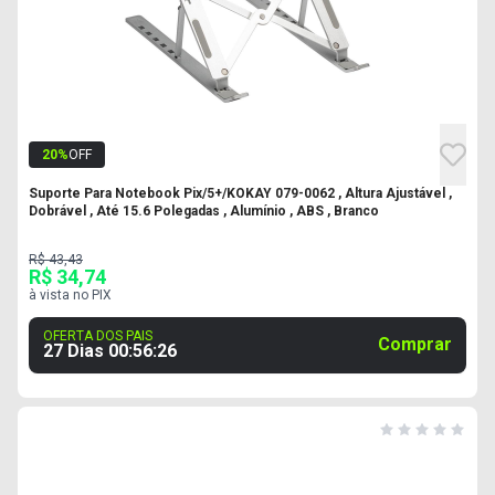
20
%
OFF
Suporte Para Notebook Pix/5+/KOKAY 079-0062 , Altura Ajustável ,
Dobrável , Até 15.6 Polegadas , Alumínio , ABS , Branco
R$ 43,43
R$ 34,74
à vista no PIX
OFERTA DOS PAIS
Comprar
27 Dias
00
:
56
:
25