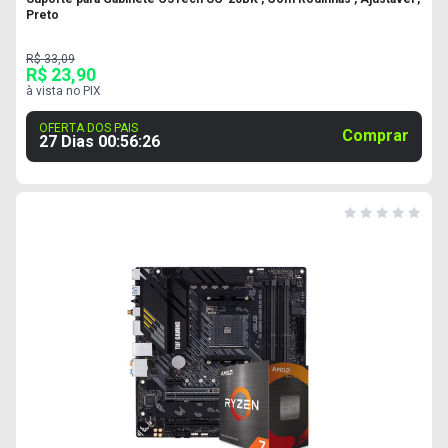
Preto
R$ 33,09
R$ 23,90
à vista no PIX
OFERTA DOS PAIS
Comprar
27 Dias
00
:
56
:
25