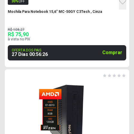
30
%
OFF
Mochila Para Notebook 15,6" MC-50GY C3Tech , Cinza
R$ 108,27
R$ 75,90
à vista no PIX
OFERTA DOS PAIS
Comprar
27 Dias
00
:
56
:
25