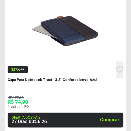
32
%
OFF
Capa Para Notebook Trust 13.3" Confort sleeve Azul
R$ 109,66
R$ 74,90
à vista no PIX
OFERTA DOS PAIS
Comprar
27 Dias
00
:
56
:
25