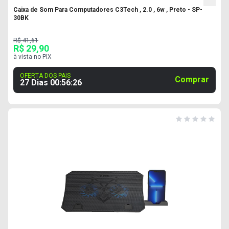
Caixa de Som Para Computadores C3Tech , 2.0 , 6w , Preto - SP-
30BK
R$ 41,61
R$ 29,90
à vista no PIX
OFERTA DOS PAIS
Comprar
27 Dias
00
:
56
:
25