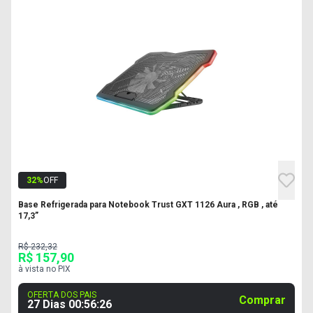
32
%
OFF
Base Refrigerada para Notebook Trust GXT 1126 Aura , RGB , até
17,3”
R$ 232,32
R$ 157,90
à vista no PIX
OFERTA DOS PAIS
Comprar
27 Dias
00
:
56
:
25