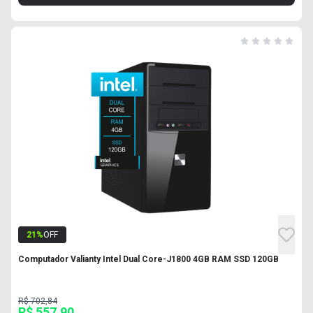
21
%
OFF
Computador Valianty Intel Dual Core-J1800 4GB RAM SSD 120GB
R$ 702,84
R$ 557,90