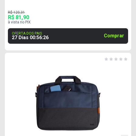
R$ 120,31
R$ 81,90
à vista no PIX
OFERTA DOS PAIS
Comprar
27 Dias
00
:
56
:
25