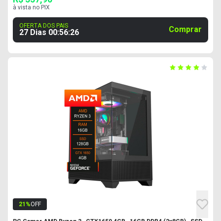
à vista no PIX
OFERTA DOS PAIS
Comprar
27 Dias
00
:
56
:
25
21
%
OFF