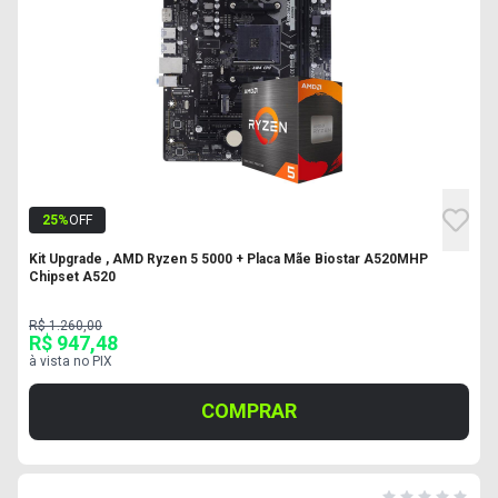
25
%
OFF
Kit Upgrade , AMD Ryzen 5 5000 + Placa Mãe Biostar A520MHP
Chipset A520
R$ 1.260,00
R$ 947,48
à vista no PIX
COMPRAR