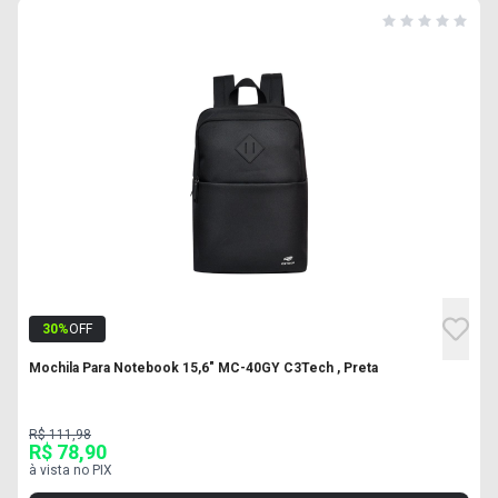
30
%
OFF
Mochila Para Notebook 15,6" MC-40GY C3Tech , Preta
R$ 111,98
R$ 78,90
à vista no PIX