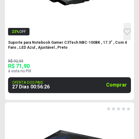
23
%
OFF
Suporte para Notebook Gamer C3Tech NBC-100BK , 17.3" , Com 4
Fans , LED Azul , Ajustável , Preto
R$ 92,93
R$ 71,90
à vista no PIX
OFERTA DOS PAIS
Comprar
27 Dias
00
:
56
:
25