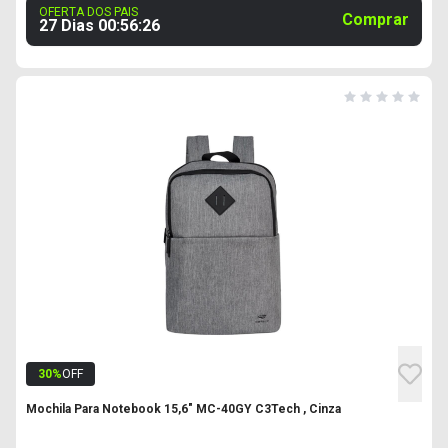
OFERTA DOS PAIS
Comprar
27 Dias
00
:
56
:
25
30
%
OFF
Mochila Para Notebook 15,6" MC-40GY C3Tech , Cinza