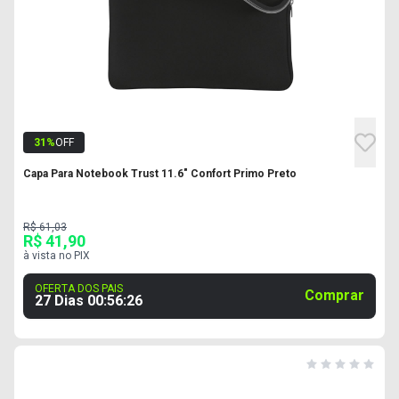
31
%
OFF
Capa Para Notebook Trust 11.6" Confort Primo Preto
R$ 61,03
R$ 41,90
à vista no PIX
OFERTA DOS PAIS
Comprar
27 Dias
00
:
56
:
25