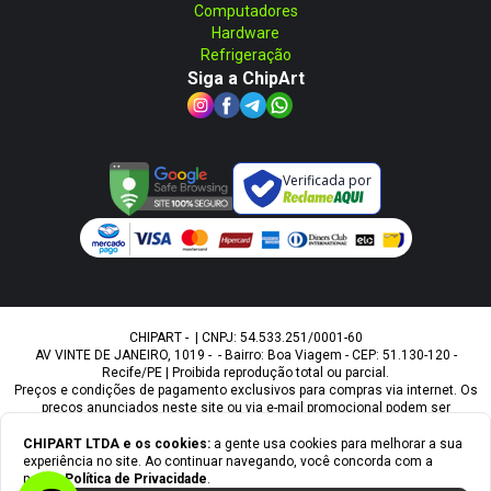
Computadores
Hardware
Refrigeração
Siga a ChipArt
Verificada por
CHIPART - | CNPJ: 54.533.251/0001-60
AV VINTE DE JANEIRO, 1019 - - Bairro: Boa Viagem - CEP: 51.130-120 -
Recife/PE | Proibida reprodução total ou parcial.
Preços e condições de pagamento exclusivos para compras via internet. Os
preços anunciados neste site ou via e-mail promocional podem ser
alterados sem prévio aviso. A Chipart, não é responsável por erros
descritivos. As fotos contidas nesta página são meramente ilustrativas do
CHIPART LTDA
e os cookies:
a gente usa cookies para melhorar a sua
produto e podem variar de acordo com o fornecedor/lote do fabricante.
experiência no site. Ao continuar navegando, você concorda com a
Ofertas válidas até o término de nossos estoques. Vendas sujeitas à
nossa
Política de Privacidade
.