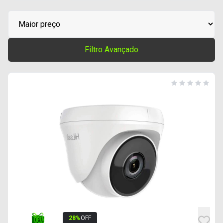
Filtro Avançado
28
%
OFF