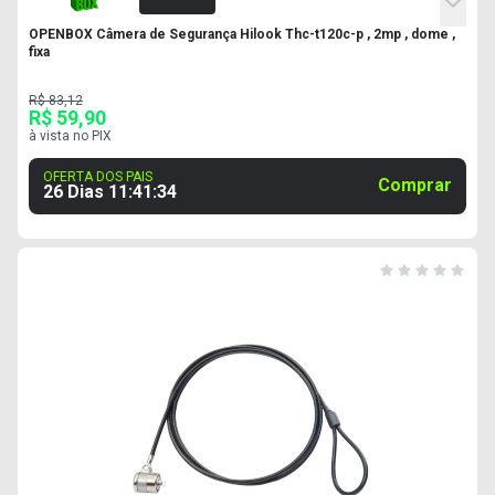
OPENBOX Câmera de Segurança Hilook Thc-t120c-p , 2mp , dome ,
fixa
R$ 83,12
R$ 59,90
à vista no PIX
OFERTA DOS PAIS
Comprar
26 Dias
11
:
41
:
33