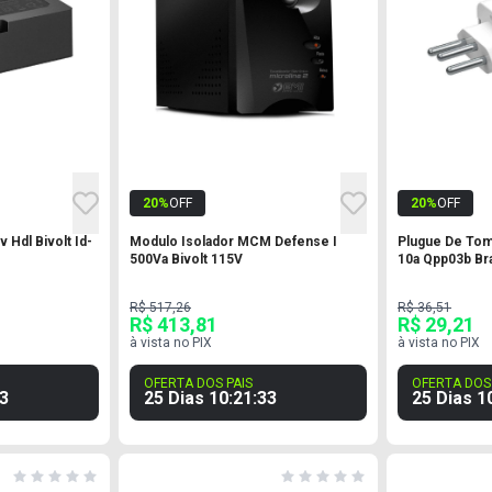
20
%
OFF
20
%
OFF
 Hdl Bivolt Id-
Modulo Isolador MCM Defense I
Plugue De Tom
500Va Bivolt 115V
10a Qpp03b Br
R$ 517,26
R$ 36,51
R$ 413,81
R$ 29,21
à vista no PIX
à vista no PIX
OFERTA DOS PAIS
OFERTA DOS 
2
25 Dias
10
:
21
:
32
25 Dias
1