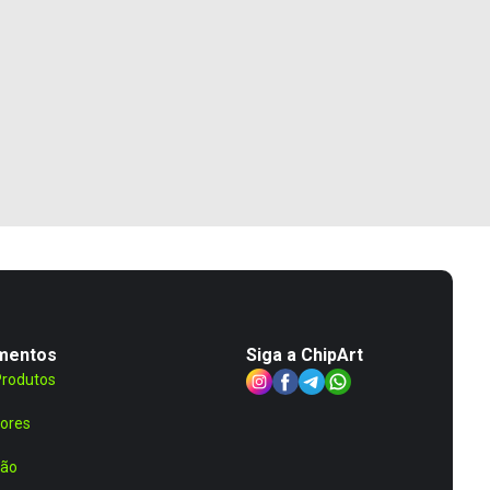
mentos
Siga a ChipArt
Produtos
ores
ção