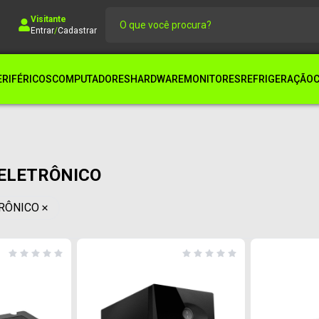
Visitante
Entrar
/
Cadastrar
ERIFÉRICOS
COMPUTADORES
HARDWARE
MONITORES
REFRIGERAÇÃO
ELETRÔNICO
RÔNICO