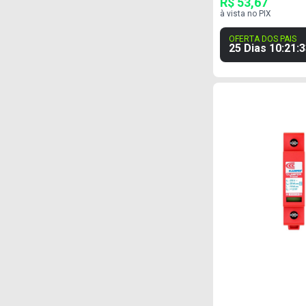
R$ 53,67
à vista no PIX
OFERTA DOS PAIS
25 Dias
10
:
21
:
3