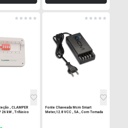
teção , CLAMPER
Fonte Chaveada Mcm Smart
 26 kW , Trifásico
Meter,12.8 VCC , 5A , Com Tomada