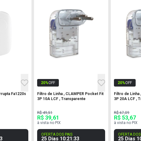
20
%
OFF
20
%
OFF
rrupta Fa1220s
Filtro de Linha , CLAMPER Pocket Fit
Filtro de Linh
3P 10A LCF , Transparente
3P 20A LCF , 
R$ 49,51
R$ 67,09
R$ 39,61
R$ 53,67
à vista no PIX
à vista no PIX
OFERTA DOS PAIS
OFERTA DOS 
2
25 Dias
10
:
21
:
32
25 Dias
1