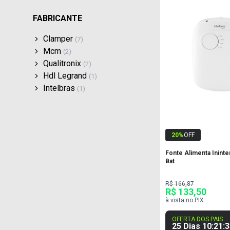
FABRICANTE
Clamper
(
7
)
Mcm
(
2
)
Qualitronix
(
2
)
Hdl Legrand
(
1
)
Intelbras
(
1
)
20
%
OFF
Fonte Alimenta Ininte
Bat
R$ 166,87
R$ 133,50
à vista no PIX
OFERTA DOS PAIS
25 Dias
10
:
21
:
3