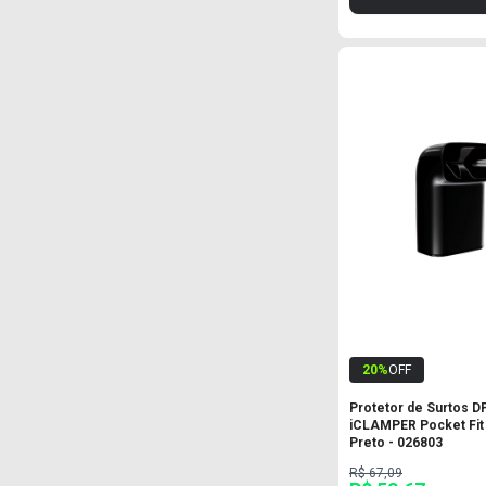
20
%
OFF
Protetor de Surtos D
iCLAMPER Pocket Fit 
Preto - 026803
R$ 67,09