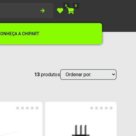
0
0
CONHEÇA A CHIPART
13
produtos