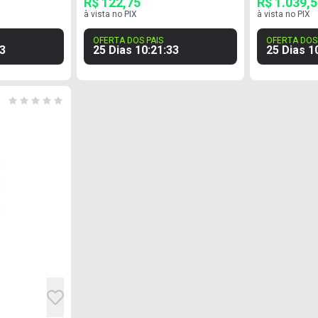
R$ 122,75
R$ 1.039,
à vista no PIX
à vista no PIX
OFERTA DOS PAIS
OFERTA DOS 
2
25 Dias
10
:
21
:
32
25 Dias
1