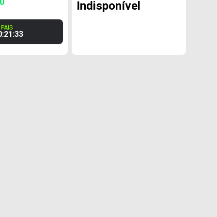
50
Indisponível
PAIS
0
:
21
:
32