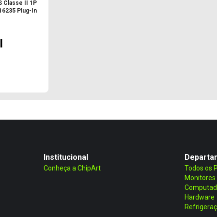
 Classe II 1P
16235 Plug-In
l
Institucional
Departa
Conheça a ChipArt
Todos os 
Monitores
Computad
Hardware
Refrigera