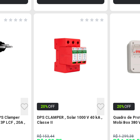
20
%
OFF
20
%
OFF
PS Clamper
DPS CLAMPER , Solar 1000 V 40 kA ,
Quadro de Pro
3P LCF , 20A ,
Classe II
Mobi Box 380 V
R$ 153,44
R$ 1.299,38