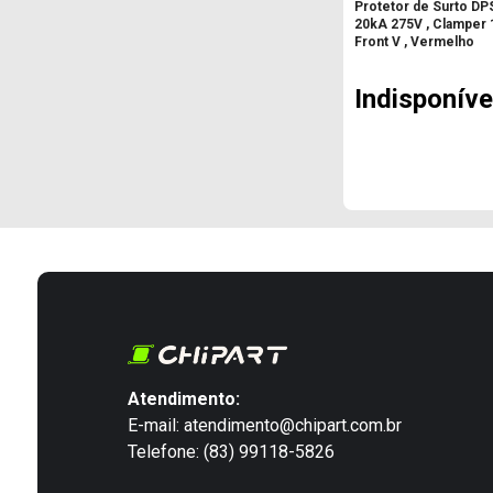
Protetor de Surto DPS
20kA 275V , Clamper 
Front V , Vermelho
Indisponíve
Atendimento:
E-mail: atendimento@chipart.com.br
Telefone: (83) 99118-5826