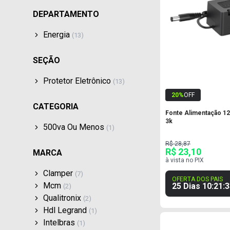
DEPARTAMENTO
Energia
(
13
)
SEÇÃO
Protetor Eletrônico
(
13
)
20
%
OFF
CATEGORIA
Fonte Alimentação 12v
3k
500va Ou Menos
(
1
)
R$ 28,87
R$ 23,10
MARCA
à vista no PIX
Clamper
(
7
)
OFERTA DOS PAIS
Mcm
25 Dias
10
:
21
:
3
(
2
)
Qualitronix
(
2
)
Hdl Legrand
(
1
)
Intelbras
(
1
)