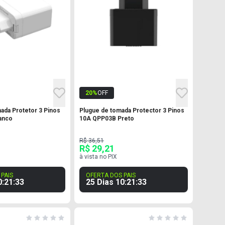
20
%
OFF
ada Protetor 3 Pinos
Plugue de tomada Protector 3 Pinos
anco
10A QPP03B Preto
R$ 36,51
R$ 29,21
à vista no PIX
PAIS
OFERTA DOS PAIS
0
:
21
:
32
25 Dias
10
:
21
:
32