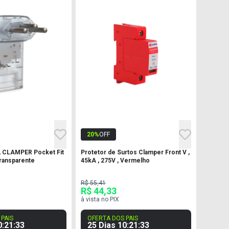
20
%
OFF
a , CLAMPER Pocket Fit
Protetor de Surtos Clamper Front V ,
Transparente
45kA , 275V , Vermelho
R$ 55,41
R$ 44,33
à vista no PIX
PAIS
OFERTA DOS PAIS
0
:
21
:
32
25 Dias
10
:
21
:
32