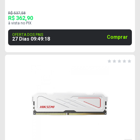
R$ 537,58
R$ 362,90
à vista no PIX
OFERTA DOS PAIS
Comprar
27 Dias
09
:
49
:
17