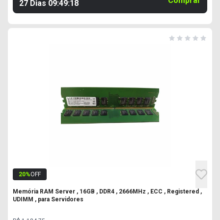
Comprar
27 Dias
09
:
49
:
17
20
%
OFF
Memória RAM Server , 16GB , DDR4 , 2666MHz , ECC , Registered ,
UDIMM , para Servidores