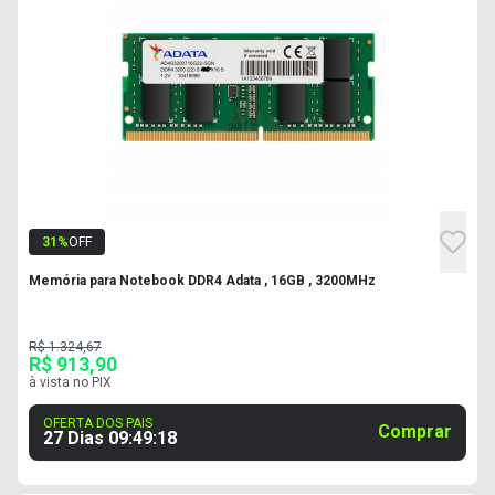
31
%
OFF
Memória para Notebook DDR4 Adata , 16GB , 3200MHz
R$ 1.324,67
R$ 913,90
à vista no PIX
OFERTA DOS PAIS
Comprar
27 Dias
09
:
49
:
17