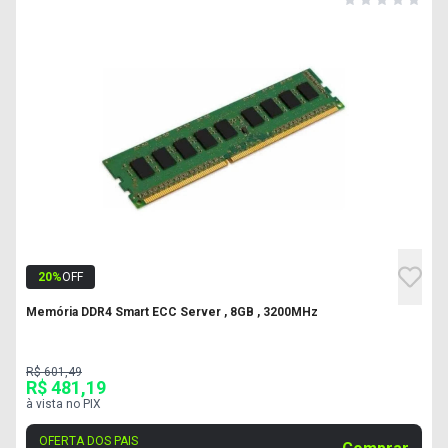
20
%
OFF
Memória DDR4 Smart ECC Server , 8GB , 3200MHz
R$ 601,49
R$ 481,19
à vista no PIX
OFERTA DOS PAIS