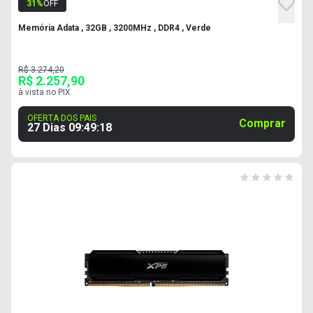
31
%
OFF
Memória Adata , 32GB , 3200MHz , DDR4 , Verde
R$ 3.274,20
R$ 2.257,90
à vista no PIX
OFERTA DOS PAIS
Comprar
27 Dias
09
:
49
:
17