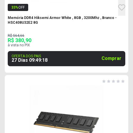
33
%
OFF
Memória DDR4 Hiksemi Armor White , 8GB , 3200Mhz , Branco -
HSC408U32E2 8G
R$ 564,66
R$ 380,90
à vista no PIX
OFERTA DOS PAIS
Comprar
27 Dias
09
:
49
:
17