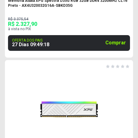
Memoria Adata XPG Spectrix D35G RGB 32GB DDR4 3200MHz CL16
Preto - AX4U320032G16A-SBKD35G
R$ 3.375,54
R$ 2.327,90
à vista no PIX
OFERTA DOS PAIS
Comprar
27 Dias
09
:
49
:
17