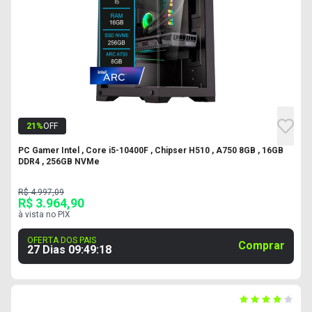
21
%
OFF
PC Gamer Intel , Core i5-10400F , Chipser H510 , A750 8GB , 16GB
DDR4 , 256GB NVMe
R$ 4.997,09
R$ 3.964,90
à vista no PIX
OFERTA DOS PAIS
Comprar
27 Dias
09
:
49
:
17