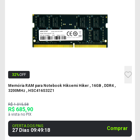
32
%
OFF
Memória RAM para Notebook Hiksemi Hiker , 16GB , DDR4 ,
3200MHz , HSC416S32Z1
R$ 1.015,58
R$ 685,90
à vista no PIX
OFERTA DOS PAIS
Comprar
27 Dias
09
:
49
:
17