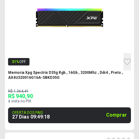
31
%
OFF
Memoria Xpg Spectrix D35g Rgb , 16Gb , 3200Mhz , Ddr4 , Preto ,
AX4U320016G16A-SBKD35G
R$ 1.364,41
R$ 940,90
à vista no PIX
OFERTA DOS PAIS
Comprar
27 Dias
09
:
49
:
17