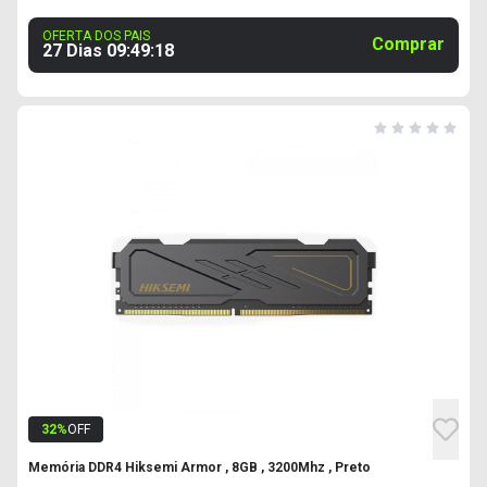
OFERTA DOS PAIS
Comprar
27 Dias
09
:
49
:
17
32
%
OFF
Memória DDR4 Hiksemi Armor , 8GB , 3200Mhz , Preto