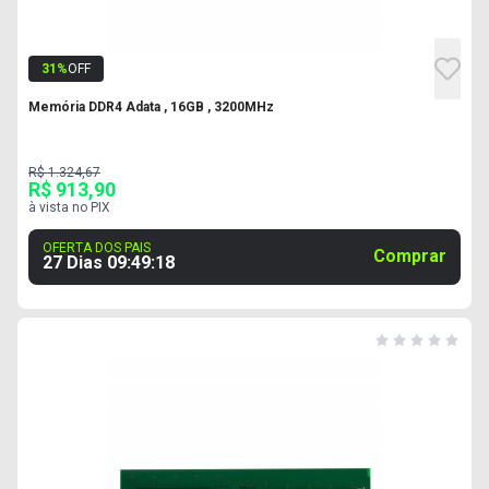
31
%
OFF
Memória DDR4 Adata , 16GB , 3200MHz
R$ 1.324,67
R$ 913,90
à vista no PIX
OFERTA DOS PAIS
Comprar
27 Dias
09
:
49
:
17