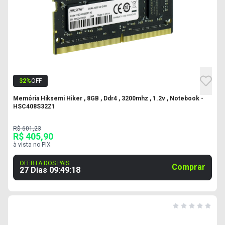
32
%
OFF
Memória Hiksemi Hiker , 8GB , Ddr4 , 3200mhz , 1.2v , Notebook -
HSC408S32Z1
R$ 601,23
R$ 405,90
à vista no PIX
OFERTA DOS PAIS
Comprar
27 Dias
09
:
49
:
17