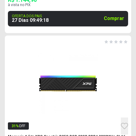
à vista no PIX
OFERTA DOS PAIS
Comprar
27 Dias
09
:
49
:
17
31
%
OFF