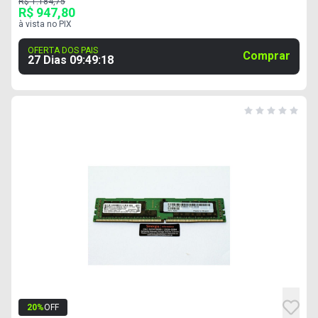
R$ 1.184,75
R$ 947,80
à vista no PIX
OFERTA DOS PAIS
Comprar
27 Dias
09
:
49
:
17
20
%
OFF