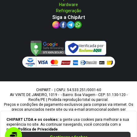
Hardware
Refrigeração
Siga a ChipArt
Verificada por
CHIPART - | CNPJ: 54.533.251/0001-60
AV VINTE DE JANEIRO, 1019 - - Bairro: Boa Viagem - CEP: 51.130-120 -
Recife/PE | Proibida reprodução total ou parcial.
Preços e condições de pagamento exclusivos para compras via internet. Os
preços anunciados neste site ou via e-mail promocional podem ser
alterados sem prévio aviso. A Chipart, não é responsável por erros
descritivos. As fotos contidas nesta página são meramente ilustrativas do
CHIPART LTDA
e os cookies:
a gente usa cookies para melhorar a sua
produto e podem variar de acordo com o fornecedor/lote do fabricante.
experiência no site. Ao continuar navegando, você concorda com a
Ofertas válidas até o término de nossos estoques. Vendas sujeitas à
nossa
Política de Privacidade
.
análise e confirmação de dados.