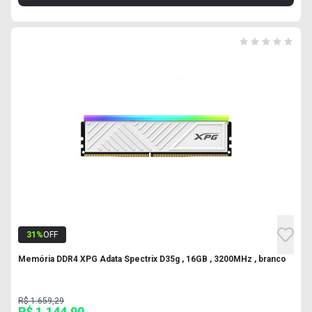
31
%
OFF
Memória DDR4 XPG Adata Spectrix D35g , 16GB , 3200MHz , branco
R$ 1.659,29
R$ 1.144,90