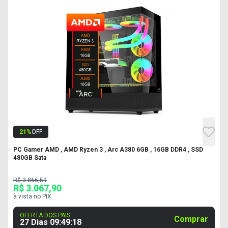
21
%
OFF
PC Gamer AMD , AMD Ryzen 3 , Arc A380 6GB , 16GB DDR4 , SSD
480GB Sata
R$ 3.866,59
R$ 3.067,90
à vista no PIX
OFERTA DOS PAIS
Comprar
27 Dias
09
:
49
:
17