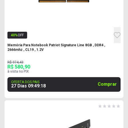
40
%
OFF
Memória Para Notebook Patriot Signature Line 8GB , DDR4 ,
2666mhz , CL19 , 1.2V
R$ 974,43
R$ 580,90
à vista no PIX
OFERTA DOS PAIS
Comprar
27 Dias
09
:
49
:
17