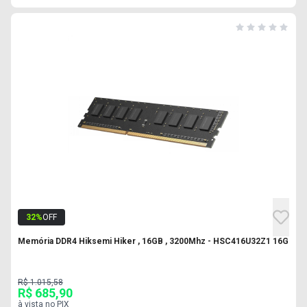
32
%
OFF
Memória DDR4 Hiksemi Hiker , 16GB , 3200Mhz - HSC416U32Z1 16G
R$ 1.015,58
R$ 685,90
à vista no PIX