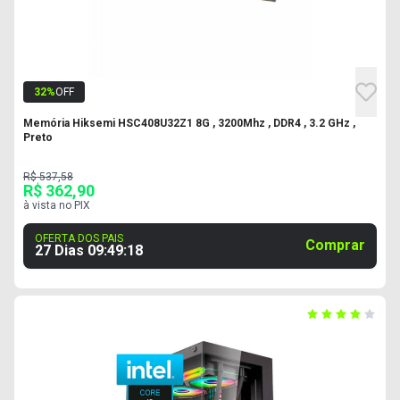
32
%
OFF
Memória Hiksemi HSC408U32Z1 8G , 3200Mhz , DDR4 , 3.2 GHz ,
Preto
R$ 537,58
R$ 362,90
à vista no PIX
OFERTA DOS PAIS
Comprar
27 Dias
09
:
49
:
17