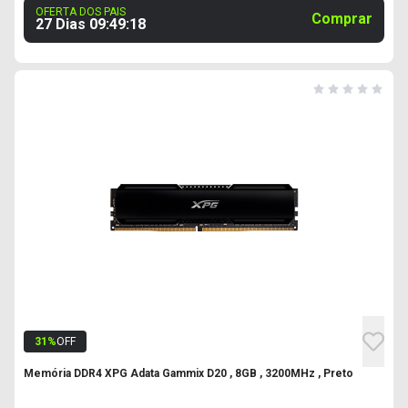
OFERTA DOS PAIS
Comprar
27 Dias
09
:
49
:
17
31
%
OFF
Memória DDR4 XPG Adata Gammix D20 , 8GB , 3200MHz , Preto