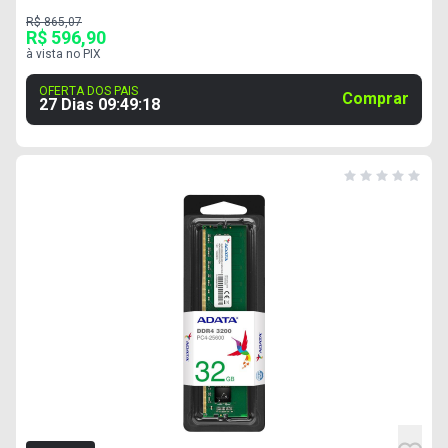
R$ 865,07
R$ 596,90
à vista no PIX
OFERTA DOS PAIS
Comprar
27 Dias
09
:
49
:
17