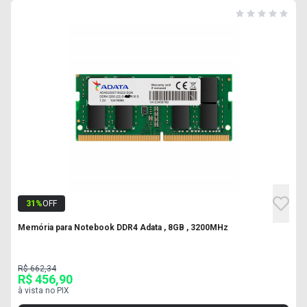
31
%
OFF
Memória para Notebook DDR4 Adata , 8GB , 3200MHz
R$ 662,34
R$ 456,90
à vista no PIX