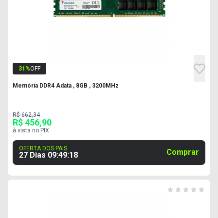
31
%
OFF
Memória DDR4 Adata , 8GB , 3200MHz
R$ 662,34
R$ 456,90
à vista no PIX
OFERTA DOS PAIS
Comprar
27 Dias
09
:
49
:
17