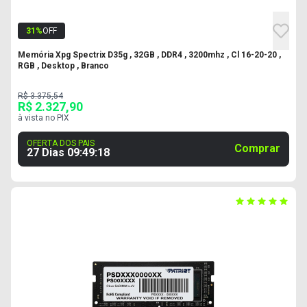
31
%
OFF
Memória Xpg Spectrix D35g , 32GB , DDR4 , 3200mhz , Cl 16-20-20 ,
RGB , Desktop , Branco
R$ 3.375,54
R$ 2.327,90
à vista no PIX
OFERTA DOS PAIS
Comprar
27 Dias
09
:
49
:
17