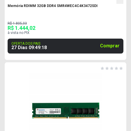
Memória RDIMM 32GB DDR4 SMR4WEC4C4K3472SDI
R$ 1.805,03
R$ 1.444,02
à vista no PIX
OFERTA DOS PAIS
Comprar
27 Dias
09
:
49
:
17