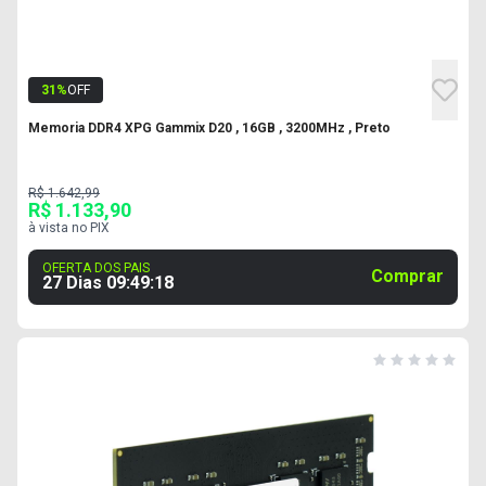
31
%
OFF
Memoria DDR4 XPG Gammix D20 , 16GB , 3200MHz , Preto
R$ 1.642,99
R$ 1.133,90
à vista no PIX
OFERTA DOS PAIS
Comprar
27 Dias
09
:
49
:
17