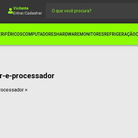
Visitante
Entrar
/
Cadastrar
ERIFÉRICOS
COMPUTADORES
HARDWARE
MONITORES
REFRIGERAÇÃO
or-e-processador
processador