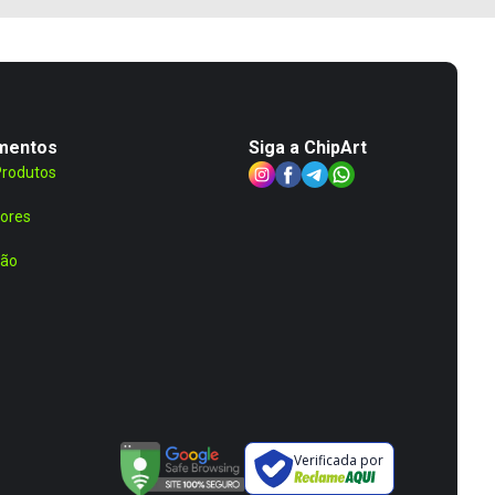
mentos
Siga a ChipArt
Produtos
ores
ção
Verificada por