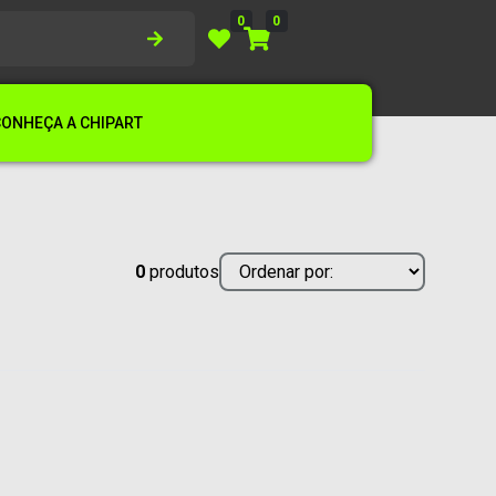
0
0
CONHEÇA A CHIPART
0
produtos