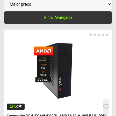
Filtro Avançado
21
%
OFF
Computador YON ITX A68N2100K , AMD E1-6010 , 8GB RAM , DDR3 ,