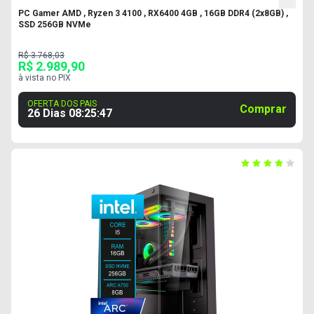
PC Gamer AMD , Ryzen 3 4100 , RX6400 4GB , 16GB DDR4 (2x8GB) ,
SSD 256GB NVMe
R$ 3.768,03
R$ 2.989,90
à vista no PIX
OFERTA DOS PAIS
Comprar
26 Dias
08
:
25
:
46