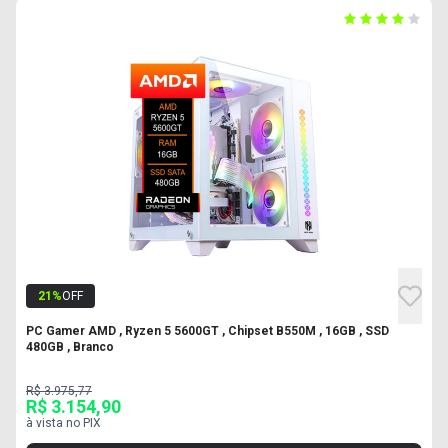
21
%
OFF
PC Gamer AMD , Ryzen 5 5600GT , Chipset B550M , 16GB , SSD
480GB , Branco
R$ 3.975,77
R$ 3.154,90
à vista no PIX