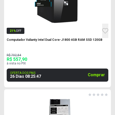
21
%
OFF
Computador Valianty Intel Dual Core-J1800 4GB RAM SSD 120GB
R$ 702,84
R$ 557,90
à vista no PIX
OFERTA DOS PAIS
Comprar
26 Dias
08
:
25
:
46