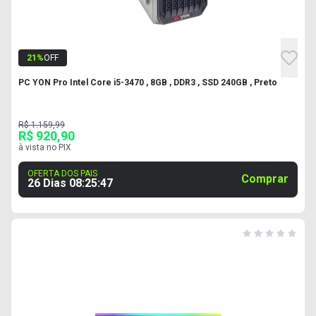
21
%
OFF
PC YON Pro Intel Core i5-3470 , 8GB , DDR3 , SSD 240GB , Preto
R$ 1.159,99
R$ 920,90
à vista no PIX
OFERTA DOS PAIS
Comprar
26 Dias
08
:
25
:
46