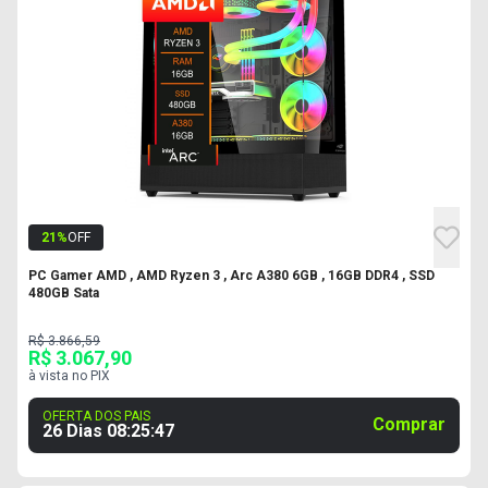
21
%
OFF
PC Gamer AMD , AMD Ryzen 3 , Arc A380 6GB , 16GB DDR4 , SSD
480GB Sata
R$ 3.866,59
R$ 3.067,90
à vista no PIX
OFERTA DOS PAIS
Comprar
26 Dias
08
:
25
:
46