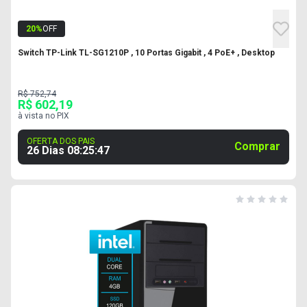
20
%
OFF
Switch TP-Link TL-SG1210P , 10 Portas Gigabit , 4 PoE+ , Desktop
R$ 752,74
R$ 602,19
à vista no PIX
OFERTA DOS PAIS
Comprar
26 Dias
08
:
25
:
46