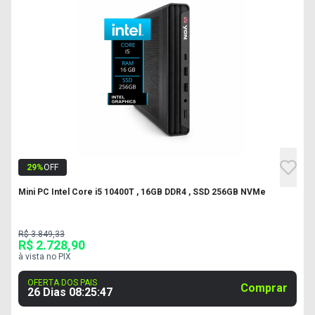
29
%
OFF
Mini PC Intel Core i5 10400T , 16GB DDR4 , SSD 256GB NVMe
R$ 3.849,33
R$ 2.728,90
à vista no PIX
OFERTA DOS PAIS
Comprar
26 Dias
08
:
25
:
46