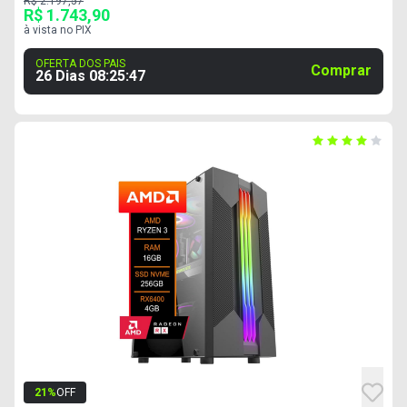
R$ 2.197,57
R$ 1.743,90
à vista no PIX
OFERTA DOS PAIS
Comprar
26 Dias
08
:
25
:
46
21
%
OFF