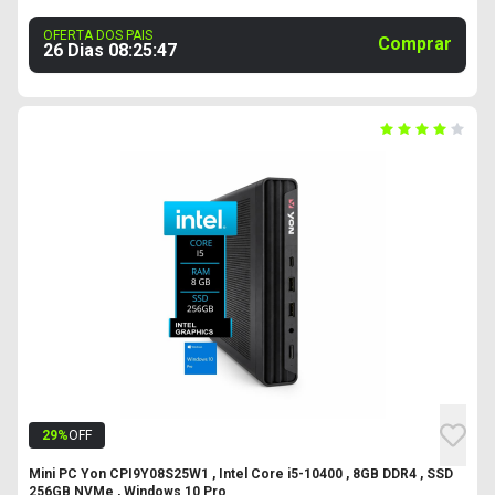
OFERTA DOS PAIS
Comprar
26 Dias
08
:
25
:
46
29
%
OFF
Mini PC Yon CPI9Y08S25W1 , Intel Core i5-10400 , 8GB DDR4 , SSD
256GB NVMe , Windows 10 Pro