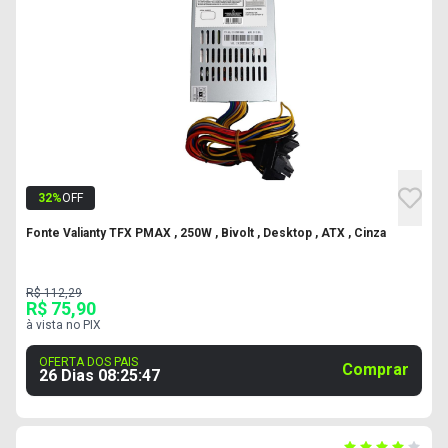
32
%
OFF
Fonte Valianty TFX PMAX , 250W , Bivolt , Desktop , ATX , Cinza
R$ 112,29
R$ 75,90
à vista no PIX
OFERTA DOS PAIS
Comprar
26 Dias
08
:
25
:
46