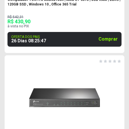
120GB SSD , Windows 10 , Office 365 Trial
R$ 542,31
R$ 430,90
à vista no PIX
OFERTA DOS PAIS
Comprar
26 Dias
08
:
25
:
46