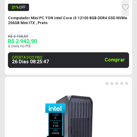
21
%
OFF
Computador Mini PC YON Intel Core i3-12100 8GB DDR4 SSD NVMe
256GB Mini ITX , Preto
R$ 3.708,59
R$ 2.942,90
à vista no PIX
OFERTA DOS PAIS
Comprar
26 Dias
08
:
25
:
46