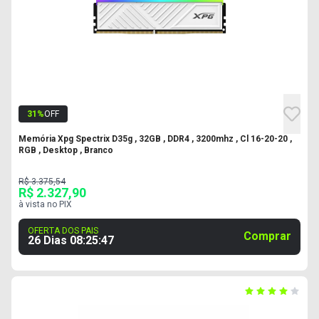
31
%
OFF
Memória Xpg Spectrix D35g , 32GB , DDR4 , 3200mhz , Cl 16-20-20 ,
RGB , Desktop , Branco
R$ 3.375,54
R$ 2.327,90
à vista no PIX
OFERTA DOS PAIS
Comprar
26 Dias
08
:
25
:
46