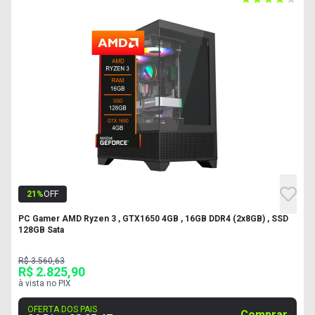
21
%
OFF
PC Gamer AMD Ryzen 3 , GTX1650 4GB , 16GB DDR4 (2x8GB) , SSD
128GB Sata
R$ 3.560,63
R$ 2.825,90
à vista no PIX
OFERTA DOS PAIS
Comprar