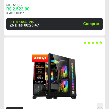
R$ 3.560,17
R$ 2.523,90
à vista no PIX
OFERTA DOS PAIS
Comprar
26 Dias
08
:
25
:
46