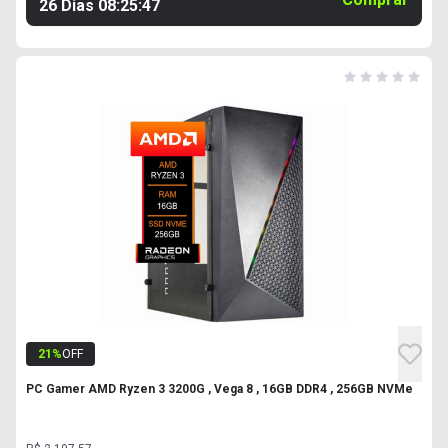
26 Dias
08
:
25
:
46
21
%
OFF
PC Gamer AMD Ryzen 3 3200G , Vega 8 , 16GB DDR4 , 256GB NVMe