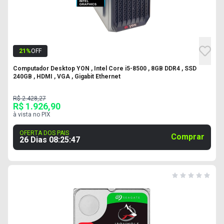
21
%
OFF
Computador Desktop YON , Intel Core i5-8500 , 8GB DDR4 , SSD
240GB , HDMI , VGA , Gigabit Ethernet
R$ 2.428,27
R$ 1.926,90
à vista no PIX
OFERTA DOS PAIS
Comprar
26 Dias
08
:
25
:
46