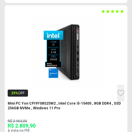
29
%
OFF
Mini PC Yon CPI9Y08S25W2 , Intel Core i5-10400 , 8GB DDR4 , SSD
256GB NVMe , Windows 11 Pro
R$ 3.963,00
R$ 2.809,90
à vista no PIX