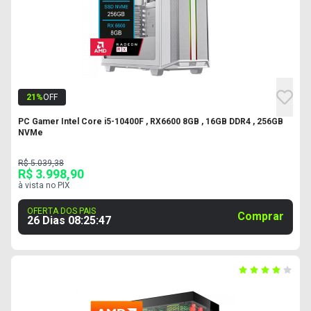
21
%
OFF
PC Gamer Intel Core i5-10400F , RX6600 8GB , 16GB DDR4 , 256GB
NVMe
R$ 5.039,38
R$ 3.998,90
à vista no PIX
OFERTA DOS PAIS
Comprar
26 Dias
08
:
25
:
46