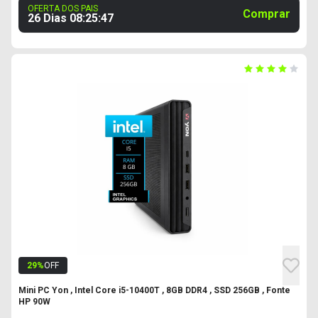
OFERTA DOS PAIS
Comprar
26 Dias
08
:
25
:
46
29
%
OFF
Mini PC Yon , Intel Core i5-10400T , 8GB DDR4 , SSD 256GB , Fonte
HP 90W