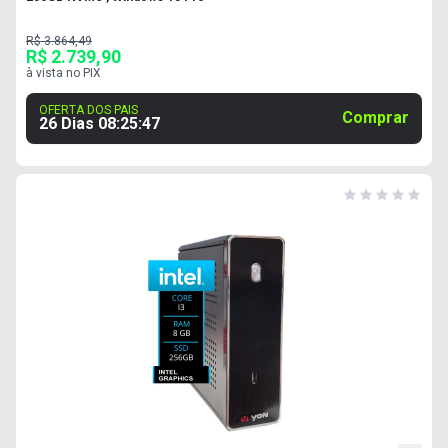
R$ 3.864,49
R$ 2.739,90
à vista no PIX
OFERTA DOS PAIS
Comprar
26 Dias
08
:
25
:
46