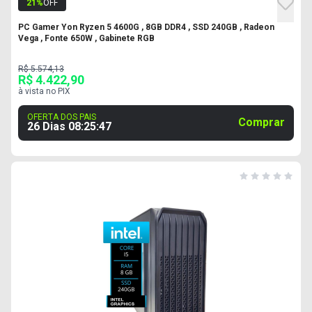
21
%
OFF
PC Gamer Yon Ryzen 5 4600G , 8GB DDR4 , SSD 240GB , Radeon
Vega , Fonte 650W , Gabinete RGB
R$ 5.574,13
R$ 4.422,90
à vista no PIX
OFERTA DOS PAIS
Comprar
26 Dias
08
:
25
:
46