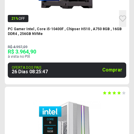
21
%
OFF
PC Gamer Intel , Core i5-10400F , Chipser H510 , A750 8GB , 16GB
DDR4 , 256GB NVMe
R$ 4.997,09
R$ 3.964,90
à vista no PIX
OFERTA DOS PAIS
Comprar
26 Dias
08
:
25
:
46