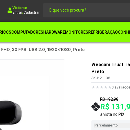
Visitante
Entrar
/
Cadastrar
RICOS
COMPUTADORES
HARDWARE
MONITORES
REFRIGERAÇÃO
CONHE
FHD, 30 FPS, USB 2.0, 1920x1080, Preto
Webcam Trust Tan
Preto
SKU:
21138
0
avaliaçõ
R$ 192,98
R$ 131,
à vista no PIX
Parcelamento