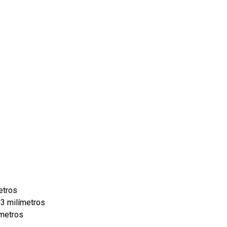
etros
63 milímetros
ímetros