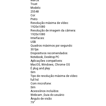
Marca
:
Trust
Modelo
:
25548
Cor
:
Preto
Resolução máxima de vídeo
:
1920x1080
Resolução de imagem da câmera
:
1920x1080
Interfaces
:
USB
Quadros máximos por segundo
:
30 fps
Dispositivos recomendados
:
Notebook, Desktop PC
Aplicações compatíveis
:
MacOS, Windows, Chrome OS
É plug and play
:
Sim
Tipo de resolução máxima de vídeo
:
full hd
Com microfone
:
Sim
Acessórios incluídos
:
Webcam ,Guia do usuário
Ângulo de visão
:
79°