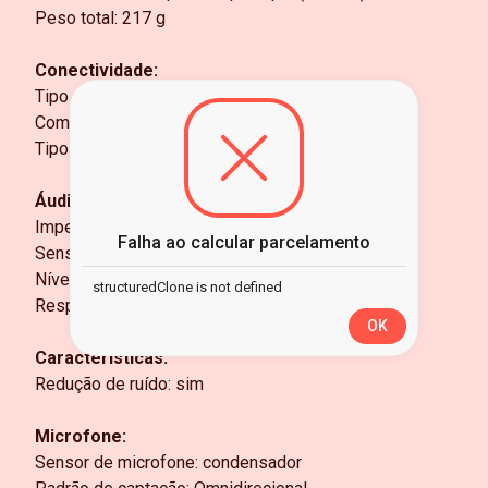
Peso total: 217 g
Conectividade:
Tipo de conexão: com fio
Comprimento do cabo: cabo principal 250 cm
Tipo de conector: 3,5 mm
Áudio:
Impedância: 2200 Ohm
Falha ao calcular parcelamento
Sensibilidade: -45 dB
Nível de pressão sonora: 115 dB
structuredClone is not defined
Resposta de frequência: 50 Hz - 16.000 Hz
OK
Características:
Redução de ruído: sim
Microfone:
Sensor de microfone: condensador