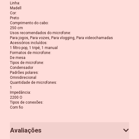
Linha
:
Madell
Cor
:
Preto
Comprimento do cabo
:
250 cm
Usos recomendados do microfone
:
Para jogos, Para vozes, Para vlogging, Para videochamadas
Acessórios incluídos
:
1 filtro pop, 1 tripé, 1 manual
Formatos de microfone
:
De mesa
Tipos de microfone
:
Condensador
Padrões polares
:
Omnidirecional
Quantidade de microfones
:
1
Impedância
:
2200 O
Tipos de conexões
:
Com fio
Avaliações