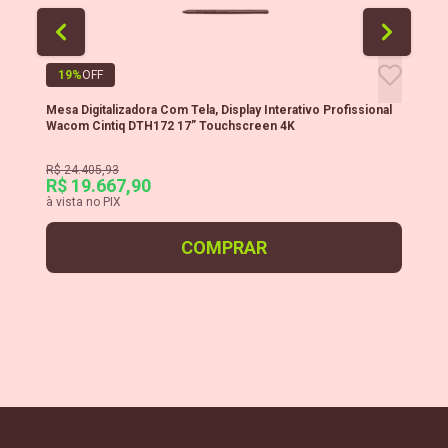
19
%
OFF
Mesa Digitalizadora Com Tela, Display Interativo Profissional
Mes
Wacom Cintiq DTH172 17” Touchscreen 4K
Wa
R$ 24.405,93
R$
R$ 19.667,90
R$
à vista no PIX
à v
COMPRAR