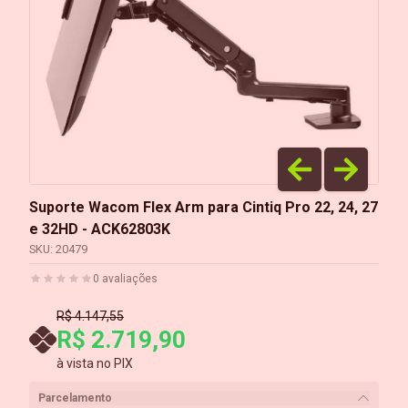
Suporte Wacom Flex Arm para Cintiq Pro 22, 24, 27
e 32HD - ACK62803K
SKU:
20479
0
avaliações
R$ 4.147,55
R$ 2.719,90
à vista no PIX
Parcelamento