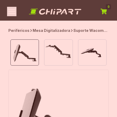
0
Periféricos
Mesa Digitalizadora
Suporte Wacom
Flex Arm para
Cintiq Pro 22, 24,
27 e 32HD -
ACK62803K