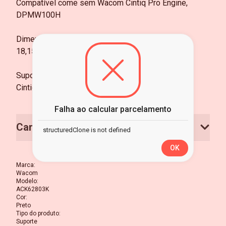
Compatível come sem Wacom Cintiq Pro Engine,
DPMW100H
Dimensões:
18,15 × 59,02 × 30,7 cm
Suporte:
Cintiq Pro 24, Cintiq Pro 32
Falha ao calcular parcelamento
Características
structuredClone is not defined
OK
Marca
:
Wacom
Modelo
:
ACK62803K
Cor
:
Preto
Tipo do produto
:
Suporte