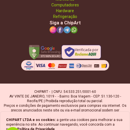
Computadores
Hardware
Refrigeração
Siga a ChipArt
Verificada por
CHIPART - | CNPJ: 54.533.251/0001-60
AV VINTE DE JANEIRO, 1019 - - Bairro: Boa Viagem - CEP: 51.130-120 -
Recife/PE | Proibida reprodução total ou parcial.
Preços e condições de pagamento exclusivos para compras via internet. Os
preços anunciados neste site ou via e-mail promocional podem ser
alterados sem prévio aviso. A Chipart, não é responsável por erros
descritivos. As fotos contidas nesta página são meramente ilustrativas do
CHIPART LTDA
e os cookies:
a gente usa cookies para melhorar a sua
produto e podem variar de acordo com o fornecedor/lote do fabricante.
experiência no site. Ao continuar navegando, você concorda com a
Ofertas válidas até o término de nossos estoques. Vendas sujeitas à
nossa
Política de Privacidade
.