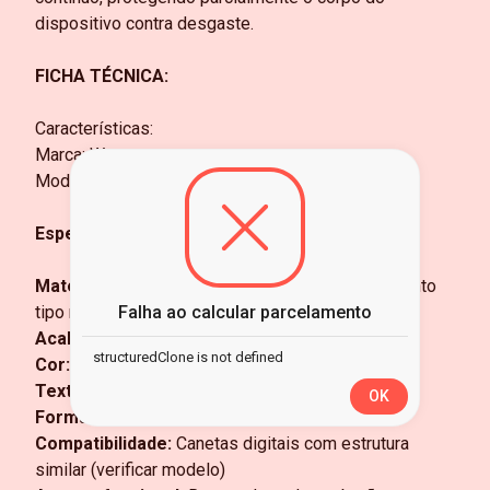
dispositivo contra desgaste.
FICHA TÉCNICA:
Características:
Marca: Wacom
Modelo: ACK35304Z
Especificações:
Material:
Madeira natural ou composta (acabamento
tipo madeira)
Falha ao calcular parcelamento
Acabamento:
Polido, superfície lisa ao toque
structuredClone is not defined
Cor:
Marrom amadeirado
Textura:
Natural, com veios aparentes
OK
Formato:
Cilíndrico ergonômico
Compatibilidade:
Canetas digitais com estrutura
similar (verificar modelo)