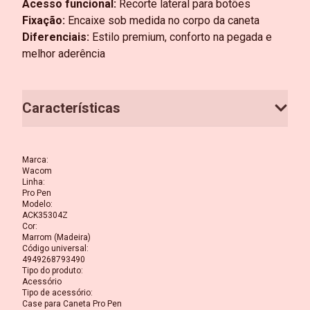
Acesso funcional:
Recorte lateral para botões
Fixação:
Encaixe sob medida no corpo da caneta
Diferenciais:
Estilo premium, conforto na pegada e
melhor aderência
Características
Marca
:
Wacom
Linha
:
Pro Pen
Modelo
:
ACK35304Z
Cor
:
Marrom (Madeira)
Código universal
:
4949268793490
Tipo do produto
:
Acessório
Tipo de acessório
:
Case para Caneta Pro Pen