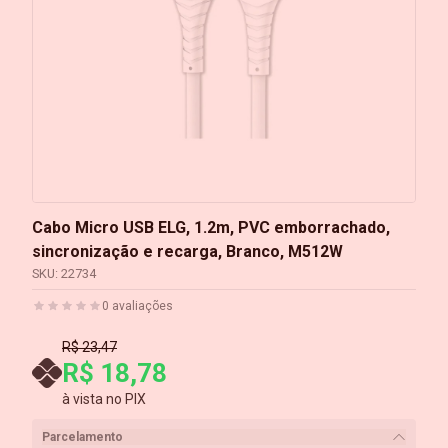
Cabo Micro USB ELG, 1.2m, PVC emborrachado,
sincronização e recarga, Branco, M512W
SKU:
22734
0
avaliações
R$ 23,47
R$ 18,78
à vista no PIX
Parcelamento