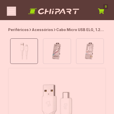
0
Periféricos
Acessórios
Cabo Micro USB ELG, 1.2m,
PVC emborrachado,
sincronização e recarga,
Branco, M512W