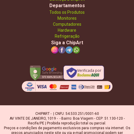
Departamentos
Todos os Produtos
Monitores
Computadores
Hardware
Refrigeração
Siga a ChipArt
Verificada por
CHIPART - | CNPJ: 54.533.251/0001-60
AV VINTE DE JANEIRO, 1019 - - Bairro: Boa Viagem - CEP: 51.130-120 -
Recife/PE | Proibida reprodução total ou parcial.
Preços e condições de pagamento exclusivos para compras via internet. Os
preços anunciados neste site ou via e-mail promocional podem ser