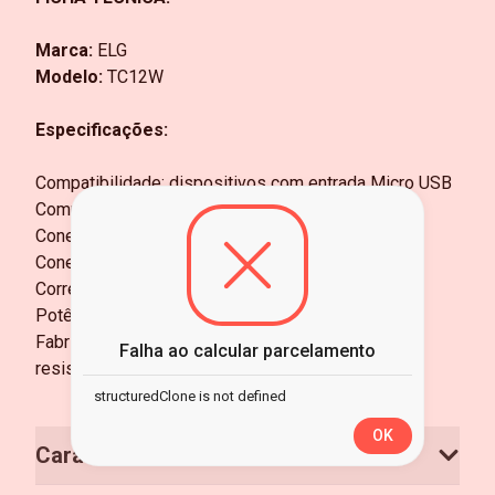
Marca:
ELG
Modelo:
TC12W
Especificações:
Compatibilidade: dispositivos com entrada Micro USB
Comprimento: 1,2 metro
Conector: Micro USB
Conector de Saída: Tipo-C
Corrente: 2.4A
Potência: 12W
Fabricação: cabo em PVC emborrachado de alta
Falha ao calcular parcelamento
resistência
structuredClone is not defined
OK
Características