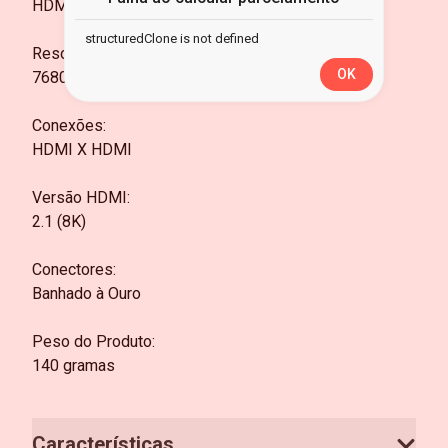
HDMI
structuredClone is not defined
Resolução Suportada:
OK
7680×4320
Conexões:
HDMI X HDMI
Versão HDMI:
2.1 (8K)
Conectores:
Banhado à Ouro
Peso do Produto:
140 gramas
Características