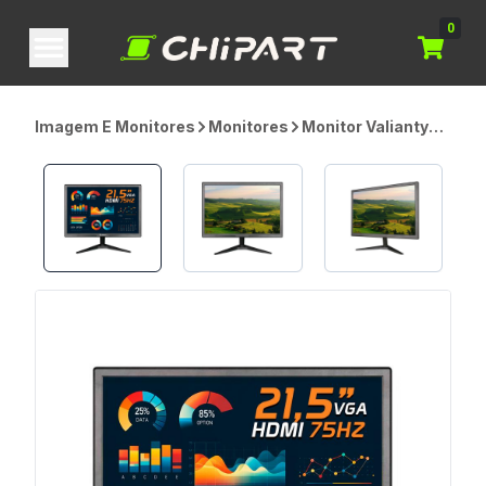
0
Imagem E Monitores
Monitores
Monitor Valianty
VT215X, 21.5
Polegadas, VGA,
HDMI, 30W, 75Hz,
Preto