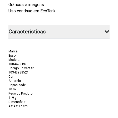
Gráficos e imagens
Uso contínuo em EcoTank
Características
Marca
:
Epson
Modelo
:
T504422-BR
Código Universal
:
10343988521
Cor
:
Amarelo
Capacidade
:
70 ml
Peso do Produto
:
119 g
Dimensões
:
4 x 4 x 17 cm