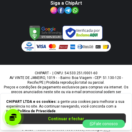
Siga a ChipArt
Verificada por
CHIPART - | CNPJ: 54.533.251/0001-60
AV VINTE DE JANEIRO, 1019 - - Bairro: Boa Viagem - CEP: 51.130-120 -
Recife/PE | Proibida reprodução total ou parcial.
Preços e condições de pagamento exclusivos para compras via internet. Os
preços anunciados neste site ou via e-mail promocional podem ser
alterados sem prévio aviso. A Chipart, não é responsável por erros
descritivos. As fotos contidas nesta página são meramente ilustrativas do
CHIPART LTDA
e os cookies:
a gente usa cookies para melhorar a sua
produto e podem variar de acordo com o fornecedor/lote do fabricante.
experiência no site. Ao continuar navegando, você concorda com a
Ofertas válidas até o término de nossos estoques. Vendas sujeitas à
nossa
Política de Privacidade
.
análise e confirmação de dados.
Continuar e fechar
Fale conosco
© 2025 - Todos os direitos reservados
Tecnologia: