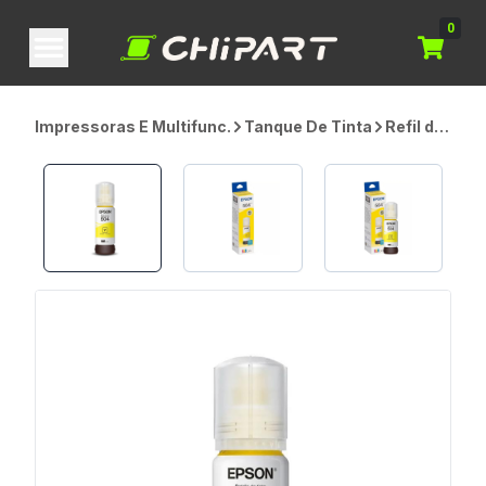
0
Impressoras E Multifunc.
Tanque De Tinta
Refil de
Tinta
Epson
T504
Amarelo,
T504422,
70ml