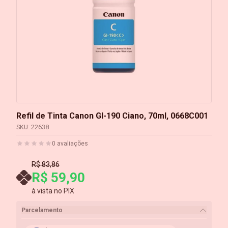
Refil de Tinta Canon GI-190 Ciano, 70ml, 0668C001
SKU:
22638
0
avaliações
R$ 83,86
R$ 59,90
à vista no PIX
Parcelamento