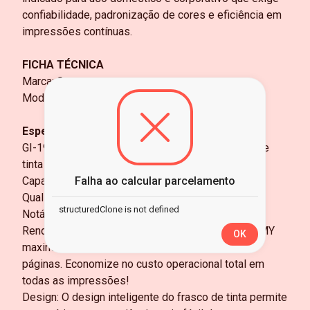
confiabilidade, padronização de cores e eficiência em
impressões contínuas.
FICHA TÉCNICA
Marca: Canon
Modelo: 0668C001AC
Especificações
GI-190 frasco de tinta ciano fomulação especial de
tinta corante para a obtenção de cores incríveis
Capacidade: 70ml
Falha ao calcular parcelamento
Qualidade: Qualidade Excepcional, Durabilidade
structuredClone is not defined
Notável
Rendimento: A combinação das tintas de cores CMY
OK
maximiza a produtividade imprimindo até 7.000
páginas. Economize no custo operacional total em
todas as impressões!
Design: O design inteligente do frasco de tinta permite