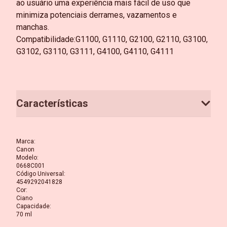
ao usuário uma experiência mais fácil de uso que
minimiza potenciais derrames, vazamentos e
manchas.
Compatibilidade:G1100, G1110, G2100, G2110, G3100,
G3102, G3110, G3111, G4100, G4110, G4111
Características
Marca
:
Canon
Modelo
:
0668C001
Código Universal
:
4549292041828
Cor
:
Ciano
Capacidade
:
70 ml