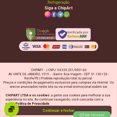
Refrigeração
Siga a ChipArt
Verificada por
CHIPART - | CNPJ: 54.533.251/0001-60
AV VINTE DE JANEIRO, 1019 - - Bairro: Boa Viagem - CEP: 51.130-120 -
Recife/PE | Proibida reprodução total ou parcial.
Preços e condições de pagamento exclusivos para compras via internet. Os
preços anunciados neste site ou via e-mail promocional podem ser
alterados sem prévio aviso. A Chipart, não é responsável por erros
descritivos. As fotos contidas nesta página são meramente ilustrativas do
CHIPART LTDA
e os cookies:
a gente usa cookies para melhorar a sua
produto e podem variar de acordo com o fornecedor/lote do fabricante.
experiência no site. Ao continuar navegando, você concorda com a
Ofertas válidas até o término de nossos estoques. Vendas sujeitas à
nossa
Política de Privacidade
.
análise e confirmação de dados.
Continuar e fechar
Fale conosco