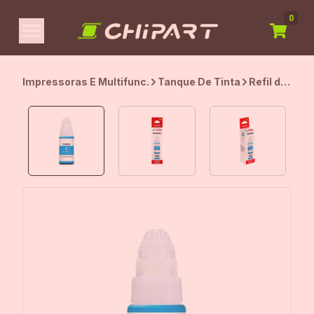
0
Impressoras E Multifunc.
Tanque De Tinta
Refil de
Tinta
Canon
GI-190
Ciano,
70ml,
0668C001