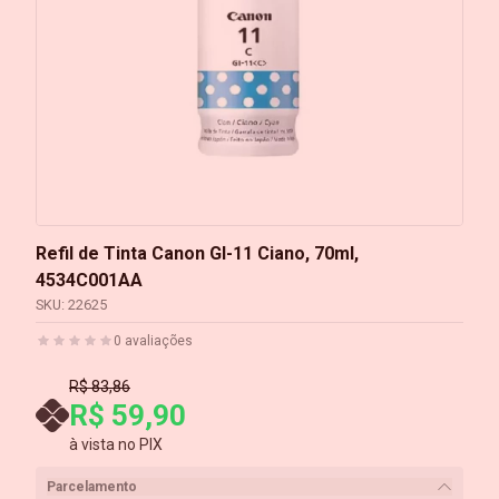
Refil de Tinta Canon GI-11 Ciano, 70ml,
4534C001AA
SKU:
22625
0
avaliações
R$ 83,86
R$ 59,90
à vista no PIX
Parcelamento