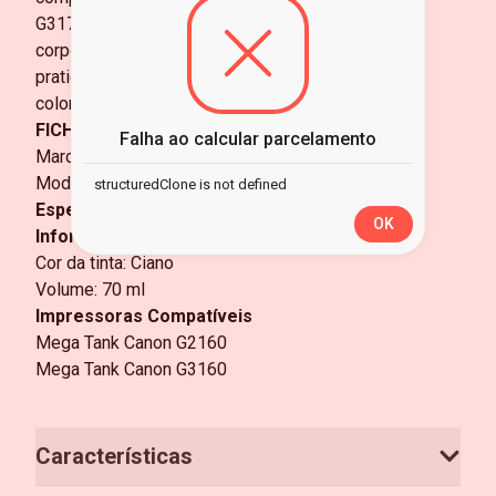
G3170, sendo indicado para uso doméstico e
corporativo que exige qualidade consistente,
praticidade e bom desempenho em impressões
coloridas.
FICHA TÉCNICA
Falha ao calcular parcelamento
Marca: Canon
Modelo: 4534C001AA
structuredClone is not defined
Especificações
OK
Informações Técnicas
Cor da tinta: Ciano
Volume: 70 ml
Impressoras Compatíveis
Mega Tank Canon G2160
Mega Tank Canon G3160
Características