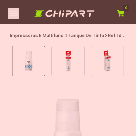
0
Impressoras E Multifunc.
Tanque De Tinta
Refil de
Tinta
Canon
GI-11
Ciano,
70ml,
4534C001A