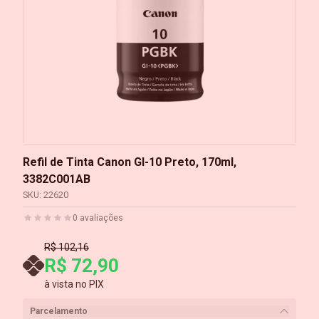
Refil de Tinta Canon GI-10 Preto, 170ml,
3382C001AB
SKU:
22620
0
avaliações
R$ 102,16
R$ 72,90
à vista no PIX
Parcelamento