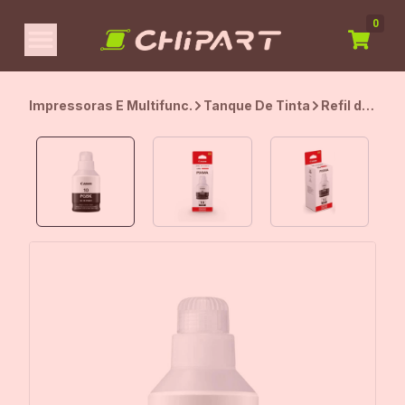
0
Impressoras E Multifunc.
Tanque De Tinta
Refil de
Tinta
Canon
GI-10
Preto,
170ml,
3382C001A