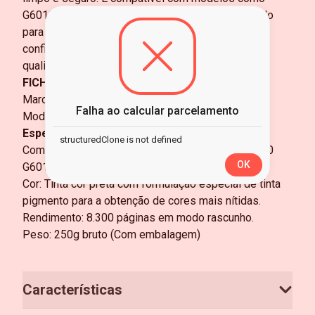
G6010, G7010, GM2010 e GM4010, sendo indicado
para uso doméstico e corporativo que exige
confiabilidade, produtividade e padronização de
qualidade nas impressões do dia a dia.
FICHA TÉCNICA
Marca: Canon
Falha ao calcular parcelamento
Modelo: 3382C001AB
Especificações
structuredClone is not defined
Compatibilidade: MEGA TANK G5010 G5011 G6010
OK
G6011 G7010 GM2010 GM2011 GM4010
Cor: Tinta cor preta com formulação especial de tinta
pigmento para a obtenção de cores mais nítidas.
Rendimento: 8.300 páginas em modo rascunho.
Peso: 250g bruto (Com embalagem)
Características