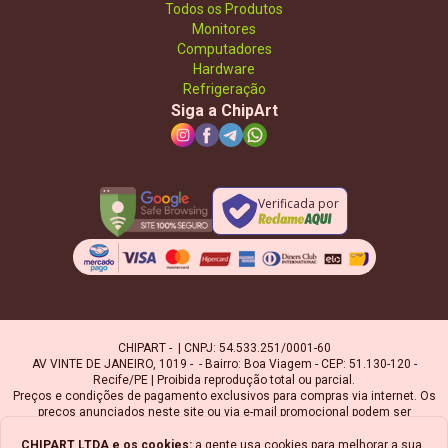
Todos os Produtos
Monitores
Computadores
Hardware
Refrigeração
Siga a ChipArt
Verificada por
CHIPART - | CNPJ: 54.533.251/0001-60
AV VINTE DE JANEIRO, 1019 - - Bairro: Boa Viagem - CEP: 51.130-120 -
Recife/PE | Proibida reprodução total ou parcial.
Preços e condições de pagamento exclusivos para compras via internet. Os
preços anunciados neste site ou via e-mail promocional podem ser
alterados sem prévio aviso. A Chipart, não é responsável por erros
descritivos. As fotos contidas nesta página são meramente ilustrativas do
CHIPART LTDA
e os cookies:
a gente usa cookies para melhorar a sua