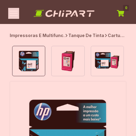
0
Impressoras E Multifunc.
Tanque De Tinta
Cartucho
de Tinta
HP 662,
CZ104AB,
Original,
Colorido