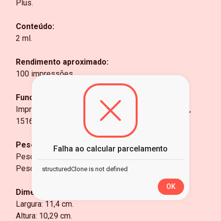
Plus.
Conteúdo:
2 ml.
Rendimento aproximado:
100 impressões.
Funcionalidades:
Impressoras compatíveis: 2516, 3516, 3546, 2546,
1516, 4646, 2646
Peso:
Falha ao calcular parcelamento
Peso do produto: 49,1 gramas.
Peso do produto com embalagem: 51,7 gramas.
structuredClone is not defined
OK
Dimensões do produto com embalagem:
Largura: 11,4 cm.
Altura: 10,29 cm.