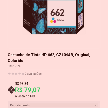
Cartucho de Tinta HP 662, CZ104AB, Original,
Colorido
SKU:
2091
0
avaliações
R$ 98,84
R$ 79,07
à vista no PIX
Parcelamento