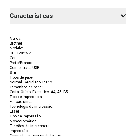
Características
Marca
:
Brother
Modelo
:
HL-L1232WV
Cor
:
Preto/Branco
Com entrada USB
:
Sim
Tipos de papel
:
Normal, Reciclado, Plano
Tamanhos de papel
:
Carta, Ofício, Executivo, A4, A5, B5
Tipo de impressora
:
Função única
Tecnologia de impressão
:
Laser
Tipo de impressão
:
Monocromática
Funções da impressora
:
Impressão
Capacidade máxima de folhas
: