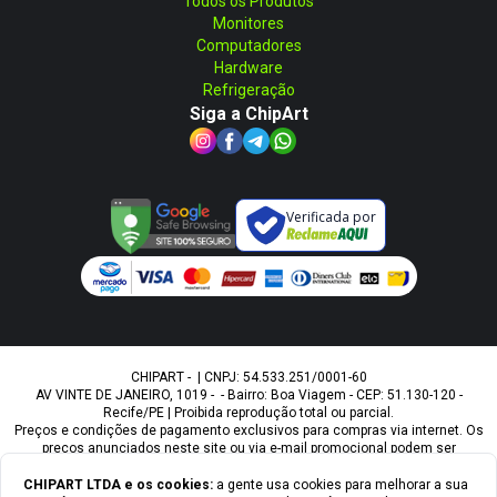
Todos os Produtos
Monitores
Computadores
Hardware
Refrigeração
Siga a ChipArt
Verificada por
CHIPART - | CNPJ: 54.533.251/0001-60
AV VINTE DE JANEIRO, 1019 - - Bairro: Boa Viagem - CEP: 51.130-120 -
Recife/PE | Proibida reprodução total ou parcial.
Preços e condições de pagamento exclusivos para compras via internet. Os
preços anunciados neste site ou via e-mail promocional podem ser
alterados sem prévio aviso. A Chipart, não é responsável por erros
descritivos. As fotos contidas nesta página são meramente ilustrativas do
CHIPART LTDA
e os cookies:
a gente usa cookies para melhorar a sua