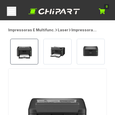
0
Impressoras E Multifunc.
Laser
Impressora
Monocromática
Brother HL-
L1232WV, Laser,
Wi-Fi, USB, 220v