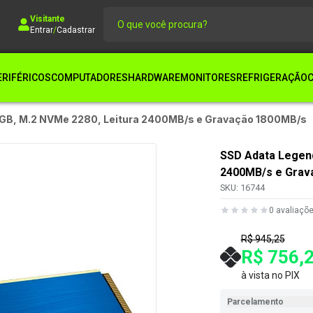
Visitante
Entrar
/
Cadastrar
ERIFÉRICOS
COMPUTADORES
HARDWARE
MONITORES
REFRIGERAÇÃO
2GB, M.2 NVMe 2280, Leitura 2400MB/s e Gravação 1800MB/s
SSD Adata Legend
2400MB/s e Grav
SKU:
16744
0
avaliaçõ
R$ 945,25
R$ 756,
à vista no PIX
Parcelamento