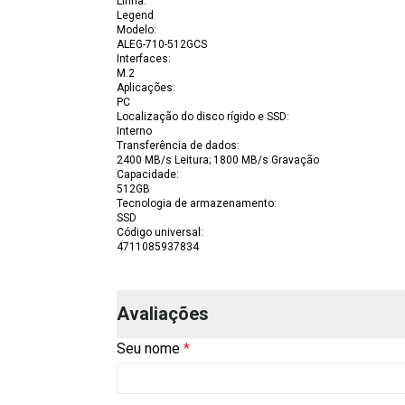
Linha
:
Legend
Modelo
:
ALEG-710-512GCS
Interfaces
:
M.2
Aplicações
:
PC
Localização do disco rígido e SSD
:
Interno
Transferência de dados
:
2400 MB/s Leitura; 1800 MB/s Gravação
Capacidade
:
512GB
Tecnologia de armazenamento
:
SSD
Código universal
:
4711085937834
Avaliações
Seu nome