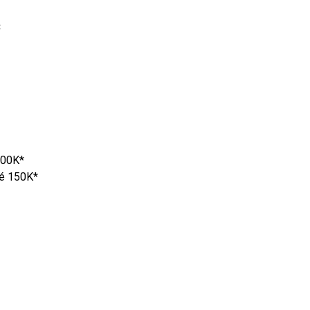
C
 200K*
té 150K*