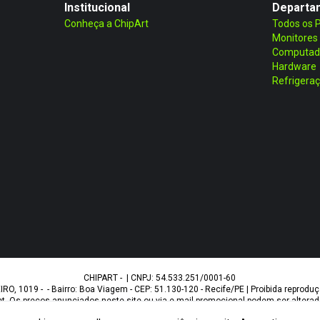
Institucional
Departa
Conheça a ChipArt
Todos os 
Monitores
Computad
Hardware
Refrigera
CHIPART - | CNPJ: 54.533.251/0001-60
O, 1019 - - Bairro: Boa Viagem - CEP: 51.130-120 - Recife/PE | Proibida reproduçã
 Os preços anunciados neste site ou via e-mail promocional podem ser alterados
duto e podem variar de acordo com o fornecedor/lote do fabricante. Ofertas váli