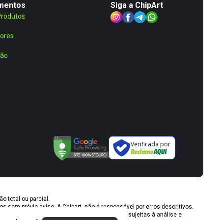
mentos
Siga a ChipArt
Produtos
ores
ção
Verificada por
o total ou parcial.
 sem prévio aviso. A Chipart, não é responsável por erros descritivos.
das até o término de nossos estoques. Vendas sujeitas à análise e