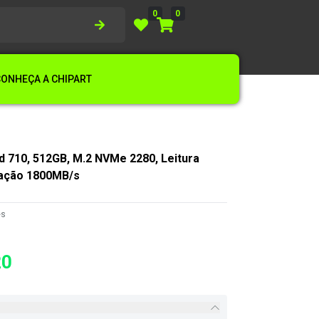
0
0
CONHEÇA A CHIPART
 710, 512GB, M.2 NVMe 2280, Leitura
ação 1800MB/s
es
20