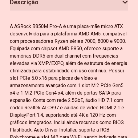
Descrição
A ASRock B850M Pro-A é uma placa-mãe micro ATX
desenvolvida para a plataforma AMD AM5, compatível
com processadores Ryzen séries 7000, 8000 e 9000.
Equipada com chipset AMD B850, oferece suporte a
memórias DDR5 em dual channel com frequências
elevadas via XMP/EXPO, além de estrutura de energia
otimizada para estabilidade em uso contínuo. Possui
slot PCIe 5.0 x16 para placas de vídeo e
armazenamento avançado com 1 slot M.2 PCIe Gen5
x4 e 1 M.2 PCIe Gen4 x4, além de portas SATA para
expansão. Conta com rede 2.5GbE, áudio HD 7.1 com
codec Realtek ALC897 e saídas de vídeo HDMI 2.1 e
DisplayPort 1.4, suportando até 4K a 120 Hz com
gráficos integrados. Inclui ainda recursos como BIOS
Flashback, Auto Driver Installer, suporte a RGB
Polychrome e slot M.2 para Wi-Fi, sendo indicada para