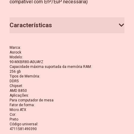
compatível com ErP/EuP necessária)
Características
Marca
:
Asrock
Modelo
:
90-MXBR80-A0UAYZ
Capacidade máxima suportada da memória RAM
:
256 gb
Tipos de Memória
:
DDR5
Chipset
:
AMD B850
Aplicações
:
Para computador de mesa
Fator de forma
:
Micro ATX
Cor
:
Preto
Código universal
:
4711581490390