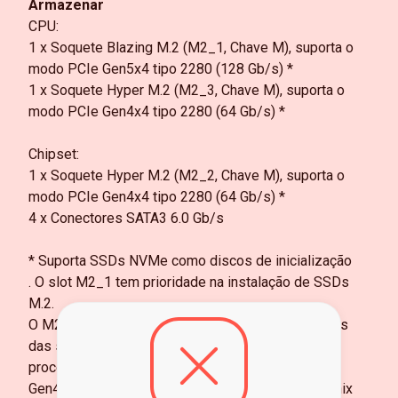
Armazenar
CPU:
1 x Soquete Blazing M.2 (M2_1, Chave M), suporta o
modo PCIe Gen5x4 tipo 2280 (128 Gb/s) *
1 x Soquete Hyper M.2 (M2_3, Chave M), suporta o
modo PCIe Gen4x4 tipo 2280 (64 Gb/s) *
Chipset:
1 x Soquete Hyper M.2 (M2_2, Chave M), suporta o
modo PCIe Gen4x4 tipo 2280 (64 Gb/s) *
4 x Conectores SATA3 6.0 Gb/s
* Suporta SSDs NVMe como discos de inicialização
. O slot M2_1 tem prioridade na instalação de SSDs
M.2.
O M2_1 funcionará em Gen5x4 com processadores
das séries 9000 e 7000, em Gen4x4 com
processadores da série 8000 (Phoenix 1) e em
Gen4x2 com processadores da série 8000 (Phoenix