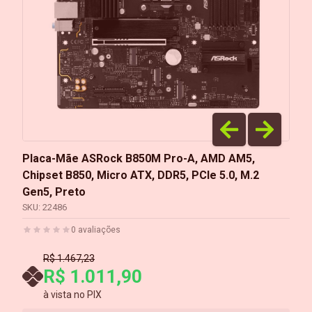
Placa-Mãe ASRock B850M Pro-A, AMD AM5,
Chipset B850, Micro ATX, DDR5, PCIe 5.0, M.2
Gen5, Preto
SKU:
22486
0
avaliações
R$ 1.467,23
R$ 1.011,90
à vista no PIX