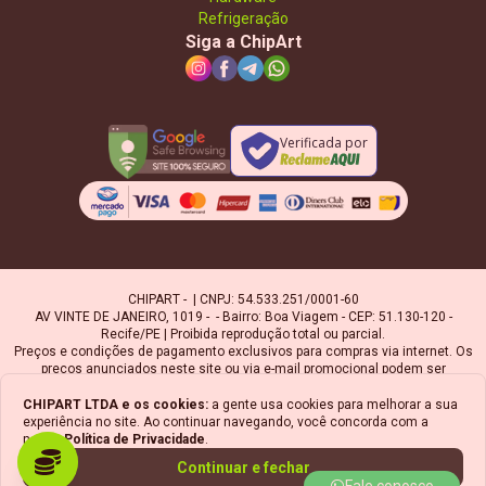
Refrigeração
Siga a ChipArt
Verificada por
CHIPART - | CNPJ: 54.533.251/0001-60
AV VINTE DE JANEIRO, 1019 - - Bairro: Boa Viagem - CEP: 51.130-120 -
Recife/PE | Proibida reprodução total ou parcial.
Preços e condições de pagamento exclusivos para compras via internet. Os
preços anunciados neste site ou via e-mail promocional podem ser
alterados sem prévio aviso. A Chipart, não é responsável por erros
descritivos. As fotos contidas nesta página são meramente ilustrativas do
CHIPART LTDA
e os cookies:
a gente usa cookies para melhorar a sua
produto e podem variar de acordo com o fornecedor/lote do fabricante.
experiência no site. Ao continuar navegando, você concorda com a
Ofertas válidas até o término de nossos estoques. Vendas sujeitas à
nossa
Política de Privacidade
.
análise e confirmação de dados.
Continuar e fechar