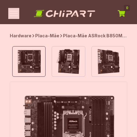
0
Hardware
Placa-Mãe
Placa-Mãe ASRock B850M
Pro-A, AMD AM5, Chipset
B850, Micro ATX, DDR5,
PCIe 5.0, M.2 Gen5, Preto