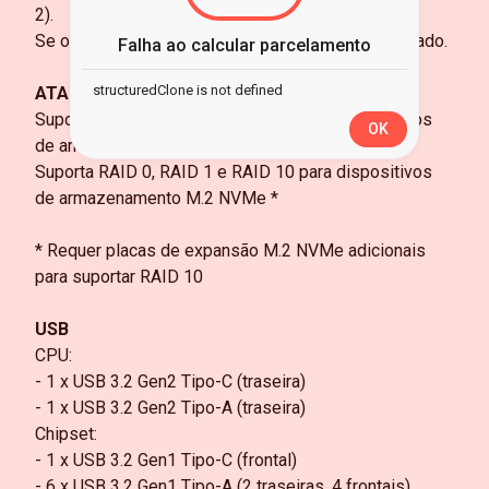
2).
Se o M2_3 estiver ocupado, o PCIe2 será desativado.
Falha ao calcular parcelamento
structuredClone is not defined
ATAQUE
Suporta RAID 0, RAID 1 e RAID 10 para dispositivos
OK
de armazenamento SATA
Suporta RAID 0, RAID 1 e RAID 10 para dispositivos
de armazenamento M.2 NVMe *
* Requer placas de expansão M.2 NVMe adicionais
para suportar RAID 10
USB
CPU:
- 1 x USB 3.2 Gen2 Tipo-C (traseira)
- 1 x USB 3.2 Gen2 Tipo-A (traseira)
Chipset:
- 1 x USB 3.2 Gen1 Tipo-C (frontal)
- 6 x USB 3.2 Gen1 Tipo-A (2 traseiras, 4 frontais)