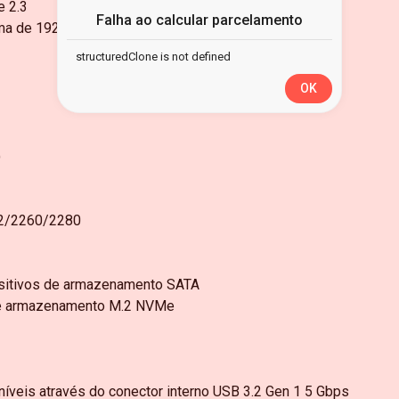
e 2.3
Falha ao calcular parcelamento
xima de 1920x1200 @ 60Hz
structuredClone is not defined
OK
)
42/2260/2280
ositivos de armazenamento SATA
 de armazenamento M.2 NVMe
níveis através do conector interno USB 3.2 Gen 1 5 Gbps