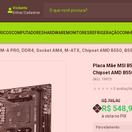
Visitante
Entrar
/
Cadastrar
RICOS
COMPUTADORES
HARDWARE
MONITORES
REFRIGERAÇÃO
CONHE
0M-A PRO, DDR4, Socket AM4, M-ATX, Chipset AMD B550, B
Placa Mãe MSI B
Chipset AMD B55
SKU:
19973
0
avaliaçõ
R$ 795,90
R$ 548,
à vista no PIX
Parcelamento