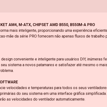
KET AM4, M-ATX, CHIPSET AMD B550, B550M-A PRO
forma mais inteligente, proporcionando uma experiência eficient
lacas-mãe da série PRO fornecem não apenas fluxos de trabalho
esign conveniente e inteligente para usuários DIY, inúmeras f
 seu sistema a novos patamares e satisfazer até mesmo o mais 
roblema.
SOFTWARE
e velocidades e temperaturas para todos os seus ventiladores
s primárias do seu sistema em uma interface gráfica simplificad
arão as velocidades do ventilador automaticamente.