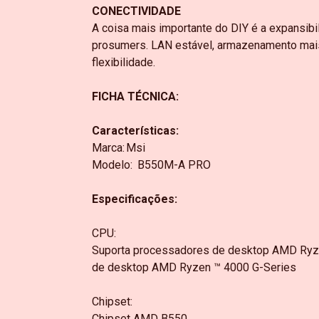
CONECTIVIDADE
A coisa mais importante do DIY é a expansi
prosumers. LAN estável, armazenamento mais 
flexibilidade.
FICHA TÉCNICA:
Características:
Marca:
Msi
Modelo:
B550M-A PRO
Especificações:
CPU:
Suporta processadores de desktop AMD Ryze
de desktop AMD Ryzen ™ 4000 G-Series
Chipset:
Chipset AMD B550