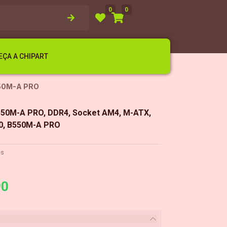
0
0
ÇA A CHIPART
550M-A PRO
550M-A PRO, DDR4, Socket AM4, M-ATX,
0, B550M-A PRO
es
90