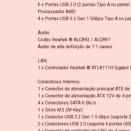
6 x Portas USB 2.0 (2 portas Tipo A no painel
Processador AMD
4 x Portas USB 3.2 Gen 1 5Gbps Tipo A no pai
Áudio:
Codec Realtek ® ALC892 / ALC897
Áudio de alta definição de 7.1 canais
LAN:
1 x Controlador Realtek ® RTL8111H Gigabit
Conectores Internos:
1 x Conector de alimentação principal ATX de
1 x Conector de alimentação ATX 12V de 4 pi
4 x Conectores SATA 6 Gb/s
1 x Slots M.2 (M-Key)
1 x Conector USB 3.2 Gen 1 5 Gbps (suporta 2
2 x Conectores USB 2.0 (suporta 4 portas USB
1 x Conector da ventoinha de CPU de 4 pinos