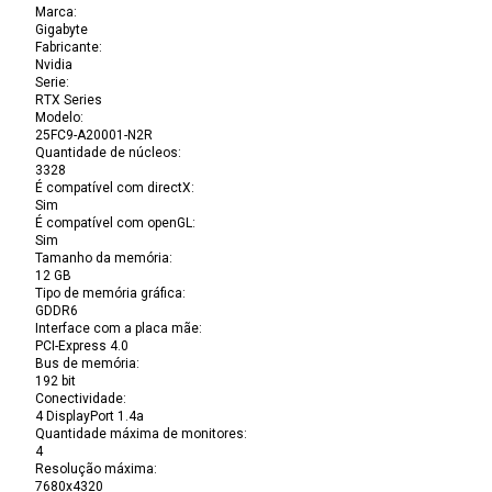
Marca
:
Gigabyte
Fabricante
:
Nvidia
Serie
:
RTX Series
Modelo
:
25FC9-A20001-N2R
Quantidade de núcleos
:
3328
É compatível com directX
:
Sim
É compatível com openGL
:
Sim
Tamanho da memória
:
12 GB
Tipo de memória gráfica
:
GDDR6
Interface com a placa mãe
:
PCI-Express 4.0
Bus de memória
:
192 bit
Conectividade
:
4 DisplayPort 1.4a
Quantidade máxima de monitores
:
4
Resolução máxima
:
7680x4320