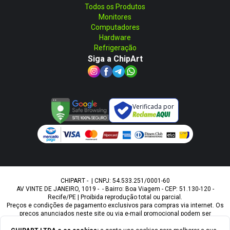
Todos os Produtos
Monitores
Computadores
Hardware
Refrigeração
Siga a ChipArt
Verificada por
CHIPART - | CNPJ: 54.533.251/0001-60
AV VINTE DE JANEIRO, 1019 - - Bairro: Boa Viagem - CEP: 51.130-120 -
Recife/PE | Proibida reprodução total ou parcial.
Preços e condições de pagamento exclusivos para compras via internet. Os
preços anunciados neste site ou via e-mail promocional podem ser
alterados sem prévio aviso. A Chipart, não é responsável por erros
descritivos. As fotos contidas nesta página são meramente ilustrativas do