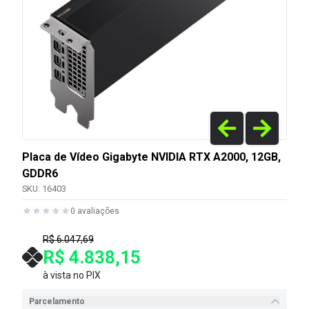
Placa de Vídeo Gigabyte NVIDIA RTX A2000, 12GB,
GDDR6
SKU:
16403
0
avaliações
R$ 6.047,69
R$ 4.838,15
à vista no PIX
Parcelamento