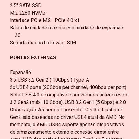
2.5" SATA SSD
M.2 2280 NVMe
Interface PCIe M.2
PCIe 4.0 x1
Baias de unidade máxima com unidade de expansão
20
Suporta discos hot-swap SIM
PORTAS EXTERNAS
Expansão
3 x USB 3.2 Gen 2 ( 10Gbps ) Type-A
2x USB4 ports (20Gbps per channel, 40Gbps per port)
Nota: USB 4.0 é compatível com versões anteriores de
3.2 Gen2 (máx. 10 Gbps), USB 3.2 Gen1 (5 Gbps) e 2.0
Observação. As séries Lockerstor Gen3 e Flashstor
Gen2 são baseadas no driver USB4 atual da AMD. No
momento, o AMD USB4 suporta apenas dispositivos
de armazenamento externo e conexão direta entre