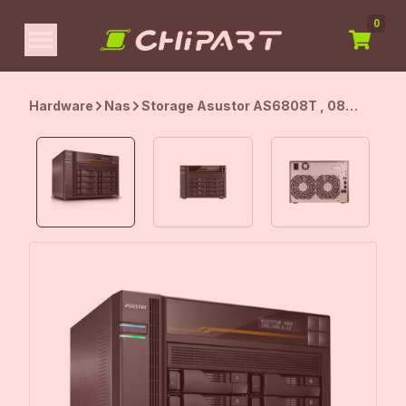
0
Hardware
Nas
Storage Asustor AS6808T , 08
Baias, PCIe, USB4, 10 GBe, Preto