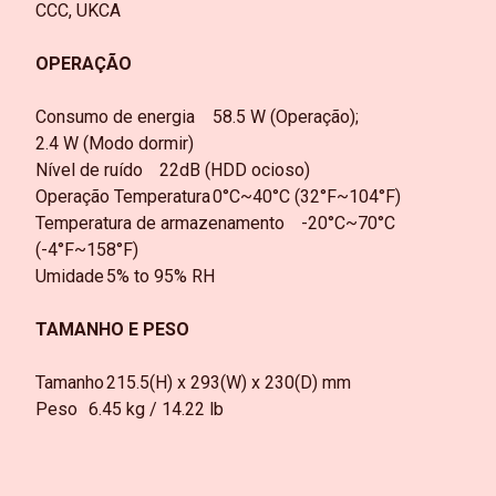
CCC, UKCA
OPERAÇÃO
Consumo de energia
58.5 W (Operação);
2.4 W (Modo dormir)
Nível de ruído
22dB (HDD ocioso)
Operação Temperatura
0°C~40°C (32°F~104°F)
Temperatura de armazenamento
-20°C~70°C
(-4°F~158°F)
Umidade
5% to 95% RH
TAMANHO E PESO
Tamanho
215.5(H) x 293(W) x 230(D) mm
Peso
6.45 kg / 14.22 lb