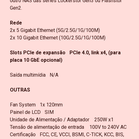
outro NAS das séries Lockerstor Gen3 ou Flashstor
Gen2.
Rede
2x 5 Gigabit Ethernet (5G/2.5G/1G/100M)
2x 10 Gigabit Ethernet (10G/2.5G/1G/100M)
Slots PCIe de expansão
PCIe 4.0, link x4, (para
placa 10 GbE opcional)
Saída multimídia
N/A
OUTRAS
Fan System
1x 120mm
Painel de LCD
SIM
Unidade de Alimentação / Adaptador
250W x1
Tensão de alimentação de entrada
100V to 240V AC
Certificação
FCC, CE, VCCI, BSMI, C-TICK, KCC, BIS,