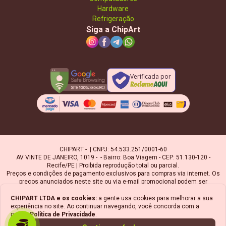
Hardware
Refrigeração
Siga a ChipArt
Verificada por
CHIPART - | CNPJ: 54.533.251/0001-60
AV VINTE DE JANEIRO, 1019 - - Bairro: Boa Viagem - CEP: 51.130-120 -
Recife/PE | Proibida reprodução total ou parcial.
Preços e condições de pagamento exclusivos para compras via internet. Os
preços anunciados neste site ou via e-mail promocional podem ser
alterados sem prévio aviso. A Chipart, não é responsável por erros
descritivos. As fotos contidas nesta página são meramente ilustrativas do
CHIPART LTDA
e os cookies:
a gente usa cookies para melhorar a sua
produto e podem variar de acordo com o fornecedor/lote do fabricante.
experiência no site. Ao continuar navegando, você concorda com a
Ofertas válidas até o término de nossos estoques. Vendas sujeitas à
nossa
Política de Privacidade
.
análise e confirmação de dados.