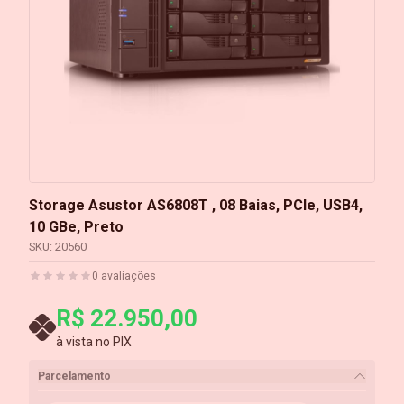
Storage Asustor AS6808T , 08 Baias, PCIe, USB4,
10 GBe, Preto
SKU:
20560
0
avaliações
R$ 22.950,00
à vista no PIX
Parcelamento