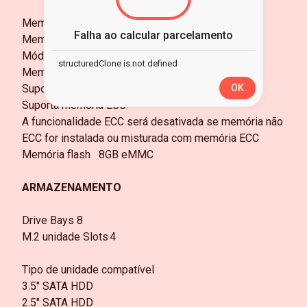
Memória expansível até
64GB
Falha ao calcular parcelamento
Memória
16GB ECC DDR5-4800 SO-DIMM
Módulo de memória pré-instalado
16GB (1x 16GB)
structuredClone is not defined
Memória Slots total
2
Suporta capacidade mista
OK
Suporta memória ECC
A funcionalidade ECC será desativada se memória não
ECC for instalada ou misturada com memória ECC
Memória flash
8GB eMMC
ARMAZENAMENTO
Drive Bays
8
M.2 unidade Slots
4
Tipo de unidade compatível
3.5" SATA HDD
2.5" SATA HDD