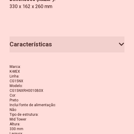
330 x 162 x 260 mm
Características
Marca
:
K-MEX
Linha
:
CG15NX
Modelo
:
CG15NXRH0010B0X
Cor
:
Preto
Inclui fonte de alimentação
:
Não
Tipo de estrutura
:
Mid Tower
Altura
:
330 mm
Largura
: