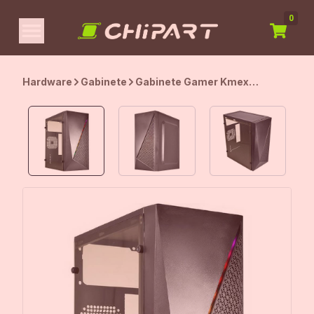
0
Hardware
Gabinete
Gabinete Gamer Kmex
CG15NX, Rainbow, Mini-Tower,
Lateral Acrílico, Preto