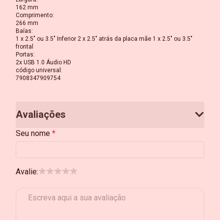
162 mm
Comprimento
:
266 mm
Baías
:
1 x 2.5" ou 3.5" Inferior 2 x 2.5" atrás da placa mãe 1 x 2.5" ou 3.5"
frontal
Portas
:
2x USB 1.0 Áudio HD
código universal
:
7908347909754
Avaliações
Seu nome
Avalie: