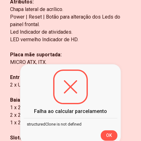
Atributos:
Chapa lateral de acrílico.
Power | Reset | Botão para alteração dos Leds do
painel frontal.
Led Indicador de atividades.
LED vermelho Indicador de HD.
Placa mãe suportada:
MICRO ATX, ITX.
Entradas:
2 x USB 2.0
Baias internas:
1 x 2.5" ou 3.5" Inferior
Falha ao calcular parcelamento
2 x 2.5" atrás da placa mãe
1 x 2.5" ou 3.5" frontal
structuredClone is not defined
OK
Slots de expansão: