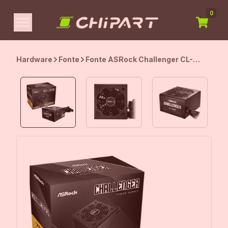
0
Hardware
Fonte
Fonte ASRock Challenger CL-
750G, 750W, 80 Plus Gold, ATX
3.1, PCIe 5.1, PFC Ativo, 120mm,
Preto