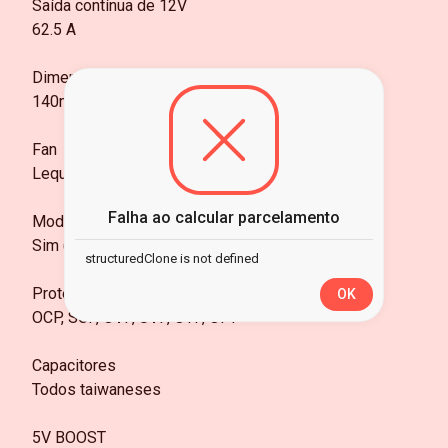
Saída contínua de 12V
62.5 A
Dimensões (L x L x H)
140mm x 150mm x 86mm
Fan
Leque de lâmina de golfe de 120mm
Falha ao calcular parcelamento
Modo iCOOL
Sim (Auto)
structuredClone is not defined
Proteções
OK
OCP, SCP, OVP, UVP, OTP, OPP
Capacitores
Todos taiwaneses
5V BOOST