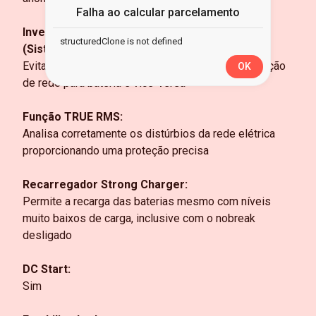
Falha ao calcular parcelamento
Inversor Sincronizado Com a Rede Elétrica
structuredClone is not defined
(Sistema PLL):
Evita oscilações bruscas na saída durante a transição
OK
de rede para bateria e vice-versa
Função TRUE RMS:
Analisa corretamente os distúrbios da rede elétrica
proporcionando uma proteção precisa
Recarregador Strong Charger:
Permite a recarga das baterias mesmo com níveis
muito baixos de carga, inclusive com o nobreak
desligado
DC Start:
Sim