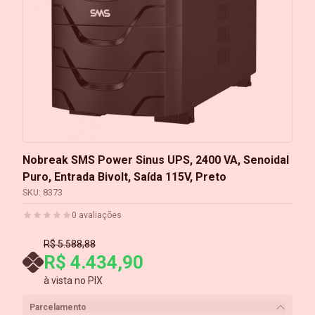
Nobreak SMS Power Sinus UPS, 2400 VA, Senoidal
Puro, Entrada Bivolt, Saída 115V, Preto
SKU:
8373
0
avaliações
R$ 5.588,88
R$ 4.434,90
à vista no PIX
Parcelamento