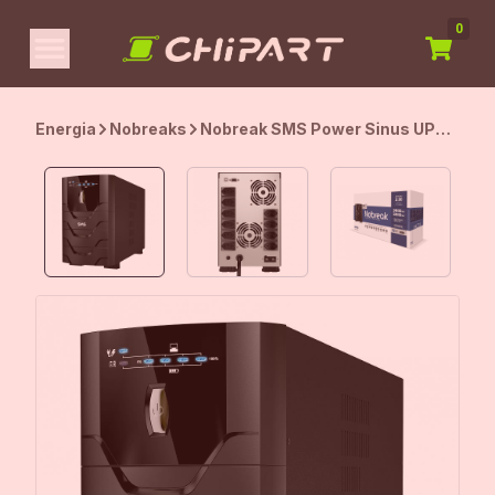
0
Energia
Nobreaks
Nobreak SMS Power Sinus UPS,
2400 VA, Senoidal Puro, Entrada
Bivolt, Saída 115V, Preto