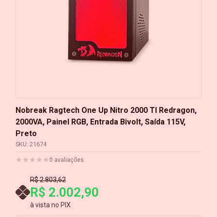
Nobreak Ragtech One Up Nitro 2000 TI Redragon,
2000VA, Painel RGB, Entrada Bivolt, Saída 115V,
Preto
SKU:
21674
0
avaliações
R$ 2.803,62
R$ 2.002,90
à vista no PIX