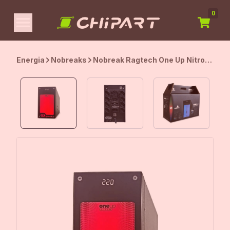
0
Energia
Nobreaks
Nobreak Ragtech One Up Nitro
2000 TI Redragon, 2000VA,
Painel RGB, Entrada Bivolt,
Saída 115V, Preto