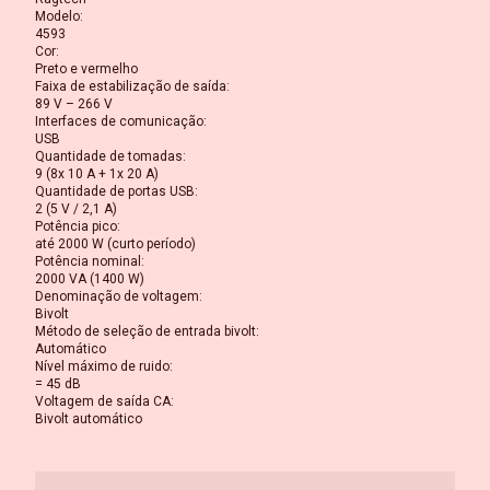
Modelo
:
4593
Cor
:
Preto e vermelho
Faixa de estabilização de saída
:
89 V – 266 V
Interfaces de comunicação
:
USB
Quantidade de tomadas
:
9 (8x 10 A + 1x 20 A)
Quantidade de portas USB
:
2 (5 V / 2,1 A)
Potência pico
:
até 2000 W (curto período)
Potência nominal
:
2000 VA (1400 W)
Denominação de voltagem
:
Bivolt
Método de seleção de entrada bivolt
:
Automático
Nível máximo de ruido
:
= 45 dB
Voltagem de saída CA
:
Bivolt automático