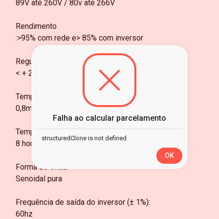
89V até 260V / 80v até 266V
Rendimento
:>95% com rede e> 85% com inversor
Regulação de saída do inversor:
< + 2% com carga linear
Tempo de acionamento do inversor:
0,8ms
Falha ao calcular parcelamento
Tempo de carga da bateria interna (até 80%):
structuredClone is not defined
8 horas
OK
Forma de onda:
Senoidal pura
Frequência de saída do inversor (± 1%):
60hz