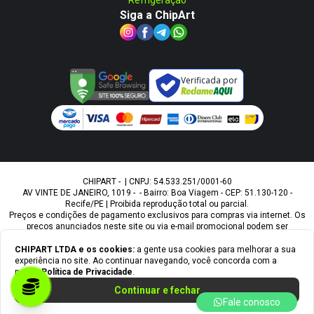
Refrigeração
Siga a ChipArt
Verificada por
CHIPART - | CNPJ: 54.533.251/0001-60
AV VINTE DE JANEIRO, 1019 - - Bairro: Boa Viagem - CEP: 51.130-120 -
Recife/PE | Proibida reprodução total ou parcial.
Preços e condições de pagamento exclusivos para compras via internet. Os
preços anunciados neste site ou via e-mail promocional podem ser
alterados sem prévio aviso. A Chipart, não é responsável por erros
descritivos. As fotos contidas nesta página são meramente ilustrativas do
CHIPART LTDA
e os cookies:
a gente usa cookies para melhorar a sua
produto e podem variar de acordo com o fornecedor/lote do fabricante.
experiência no site. Ao continuar navegando, você concorda com a
Ofertas válidas até o término de nossos estoques. Vendas sujeitas à
nossa
Política de Privacidade
.
análise e confirmação de dados.
Continuar e fechar
Fale conosco