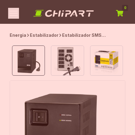
0
Energia
Estabilizador
Estabilizador SMS
Progressive III, 200VA,
Entrada 115/127V, Saída 115V,
5 Tomadas, Preto