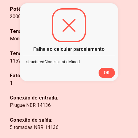
Potência:
2000 VA ou W
Tensão entrada:
Monovolt 115/127V~
Falha ao calcular parcelamento
Tensão saída:
115V~
structuredClone is not defined
OK
Fator de potência de saída:
1
Conexão de entrada:
Plugue NBR 14136
Conexão de saída:
5 tomadas NBR 14136