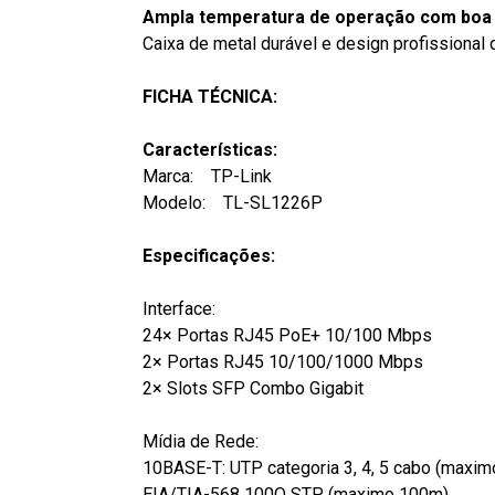
Ampla temperatura de operação com boa 
Caixa de metal durável e design profissional
FICHA TÉCNICA:
Características:
Marca: TP-Link
Modelo: TL-SL1226P
Especificações:
Interface:
24× Portas RJ45 PoE+ 10/100 Mbps
2× Portas RJ45 10/100/1000 Mbps
2× Slots SFP Combo Gigabit
Mídia de Rede:
10BASE-T: UTP categoria 3, 4, 5 cabo (maxi
EIA/TIA-568 100O STP (maximo 100m)