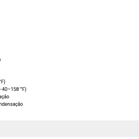
s
°F)
-40–158 °F)
ação
ndensação