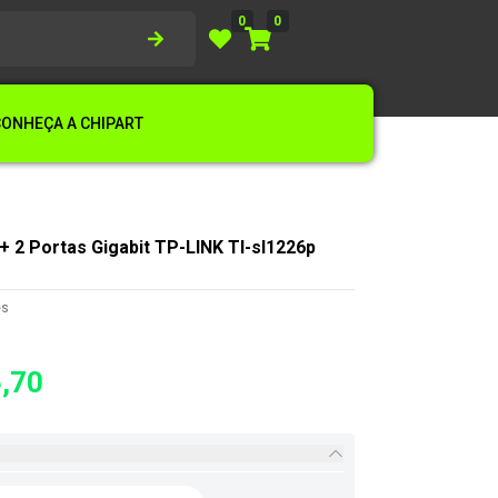
0
0
CONHEÇA A CHIPART
+ 2 Portas Gigabit TP-LINK Tl-sl1226p
es
,70