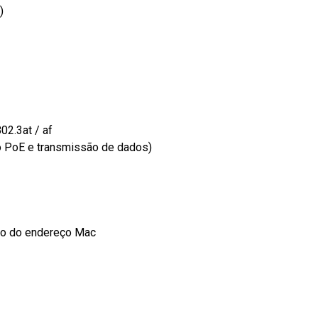
)
2.3at / af
o PoE e transmissão de dados)
co do endereço Mac