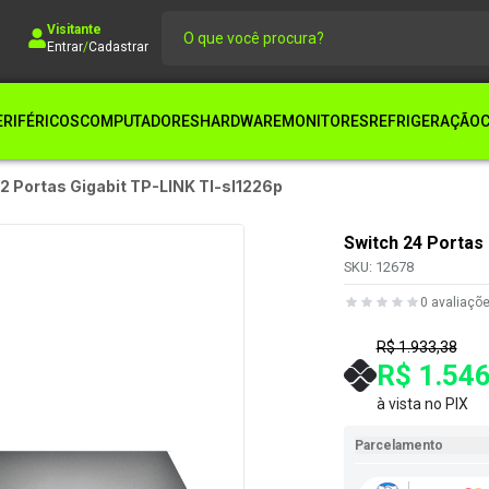
Visitante
Entrar
/
Cadastrar
ERIFÉRICOS
COMPUTADORES
HARDWARE
MONITORES
REFRIGERAÇÃO
 2 Portas Gigabit TP-LINK Tl-sl1226p
Switch 24 Portas 
SKU:
12678
0
avaliaçõ
R$ 1.933,38
R$ 1.546
à vista no PIX
Parcelamento