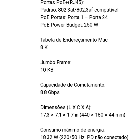
Portas PoE+(RJ45):
Padrão: 802.3at/802.3af compatível
PoE Portas: Porta 1 – Porta 24
PoE Power Budget: 250 W
Tabela de Endereçamento Mac:
8 K
Jumbo Frame:
10 KB
Capacidade de Comutamento:
8.8 Gbps
Dimensões (L X C X A):
17.3 × 7.1 × 1.7 in (440 × 180 × 44 mm)
Consumo máximo de energia:
18.32 W (220/50 Hz. PD não conectado)