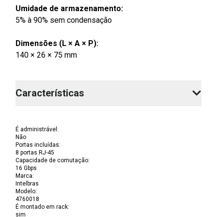
Umidade de armazenamento:
5% à 90% sem condensação
Dimensões (L × A × P):
140 × 26 × 75 mm
Características
É administrável
:
Não
Portas incluídas
:
8 portas RJ-45
Capacidade de comutação
:
16 Gbps
Marca
:
Intelbras
Modelo
:
4760018
É montado em rack
:
sim