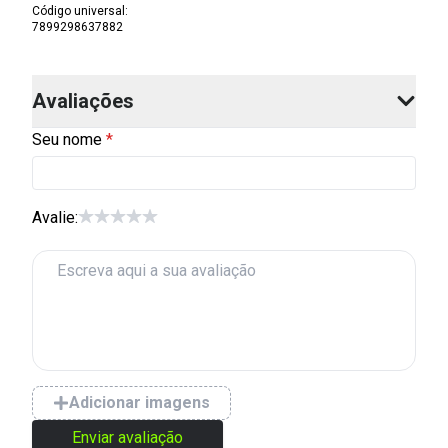
Código universal
:
7899298637882
Avaliações
Seu nome
Avalie:
Adicionar imagens
Enviar avaliação