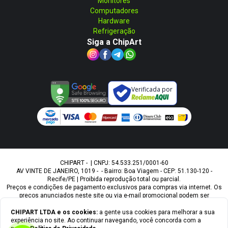
Monitores
Computadores
Hardware
Refrigeração
Siga a ChipArt
Verificada por
CHIPART - | CNPJ: 54.533.251/0001-60
AV VINTE DE JANEIRO, 1019 - - Bairro: Boa Viagem - CEP: 51.130-120 -
Recife/PE | Proibida reprodução total ou parcial.
Preços e condições de pagamento exclusivos para compras via internet. Os
preços anunciados neste site ou via e-mail promocional podem ser
alterados sem prévio aviso. A Chipart, não é responsável por erros
descritivos. As fotos contidas nesta página são meramente ilustrativas do
CHIPART LTDA
e os cookies:
a gente usa cookies para melhorar a sua
produto e podem variar de acordo com o fornecedor/lote do fabricante.
experiência no site. Ao continuar navegando, você concorda com a
Ofertas válidas até o término de nossos estoques. Vendas sujeitas à