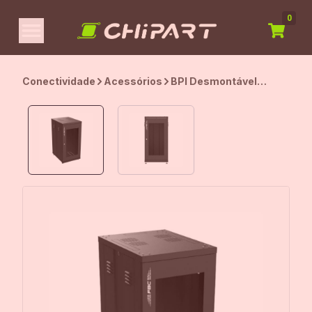
0
Conectividade
Acessórios
BPI Desmontável
Fibracem 19 24U P570
Preto V.01