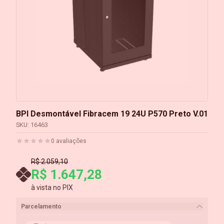
BPI Desmontável Fibracem 19 24U P570 Preto V.01
SKU:
16463
0
avaliações
R$ 2.059,10
R$ 1.647,28
à vista no PIX
Parcelamento