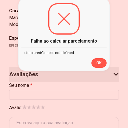
Características:
Marca: Fibracem
Modelo: BPI.00198.01
Especificações técnicas:
Falha ao calcular parcelamento
BPI DESMONTAVEL 19 24U P570 PRETO V.01
structuredClone is not defined
OK
Avaliações
Seu nome
Avalie: