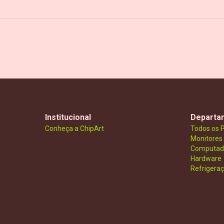
Institucional
Departa
Conheça a ChipArt
Todos os 
Monitores
Computad
Hardware
Refrigera