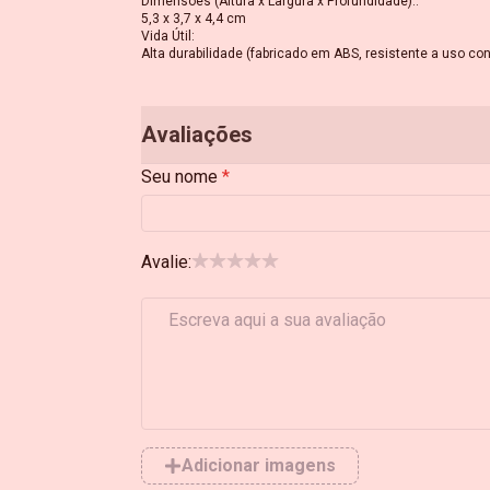
Dimensões (Altura x Largura x Profundidade):
:
5,3 x 3,7 x 4,4 cm
Vida Útil
:
Alta durabilidade (fabricado em ABS, resistente a uso co
Avaliações
Seu nome
Avalie:
Adicionar imagens