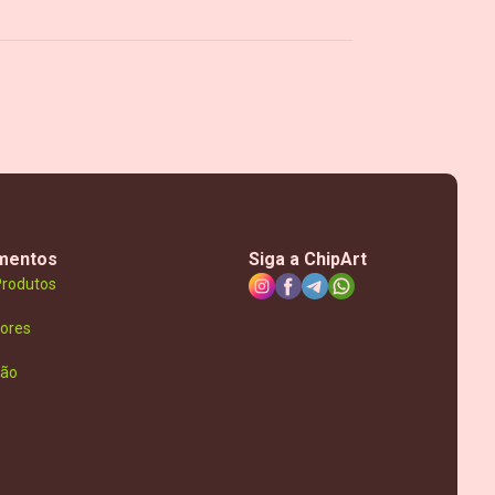
mentos
Siga a ChipArt
Produtos
ores
ção