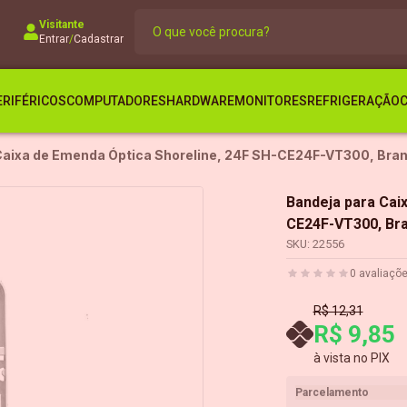
Visitante
Entrar
/
Cadastrar
ERIFÉRICOS
COMPUTADORES
HARDWARE
MONITORES
REFRIGERAÇÃO
Caixa de Emenda Óptica Shoreline, 24F SH-CE24F-VT300, Bra
Bandeja para Cai
CE24F-VT300, Br
SKU:
22556
0
avaliaçõ
R$ 12,31
R$ 9,85
à vista no PIX
Parcelamento