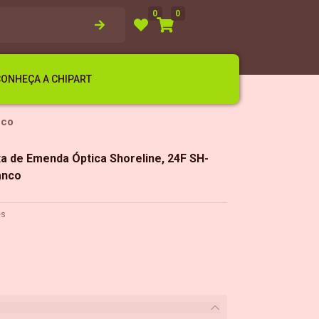
0
0
CONHEÇA A CHIPART
nco
xa de Emenda Óptica Shoreline, 24F SH-
anco
es