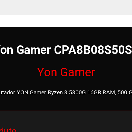
on Gamer CPA8B08S50
Yon Gamer
tador YON Gamer Ryzen 3 5300G 16GB RAM, 500 
duto