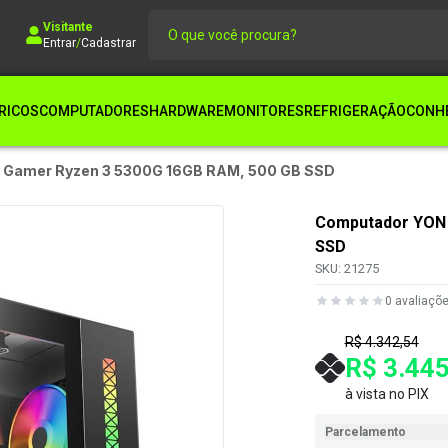
Visitante
Entrar
/
Cadastrar
RICOS
COMPUTADORES
HARDWARE
MONITORES
REFRIGERAÇÃO
CONHE
 Gamer Ryzen 3 5300G 16GB RAM, 500 GB SSD
Computador YON 
SSD
SKU:
21275
0
avaliaçõ
R$ 4.342,54
R$ 3.445
à vista no PIX
Parcelamento