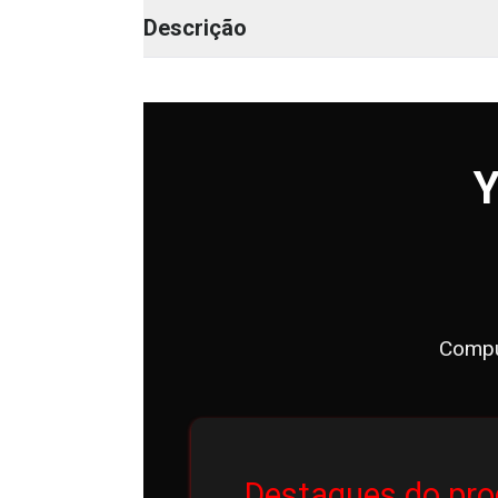
Descrição
Y
Compu
Destaques do pro