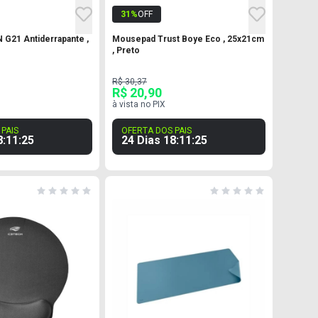
31
%
OFF
G21 Antiderrapante ,
Mousepad Trust Boye Eco , 25x21cm
, Preto
R$ 30,37
R$ 20,90
à vista no PIX
PAIS
OFERTA DOS PAIS
8
:
11
:
24
24 Dias
18
:
11
:
24