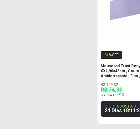
31
%
OFF
Mousepad Trust Beny
XXL,90×43cm , Couro
Antiderrapante , Fino 
R$ 109,32
R$ 74,90
à vista no PIX
OFERTA DOS PAIS
24 Dias
18
:
11
:
2