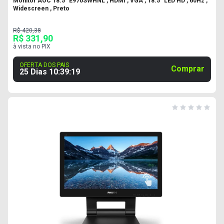
Monitor AOC 18.5" E970SWHNL , HDMI , VGA , 18.5" LED HD , 60Hz ,
Widescreen , Preto
R$ 420,38
R$ 331,90
à vista no PIX
OFERTA DOS PAIS
Comprar
25 Dias
10
:
39
:
18