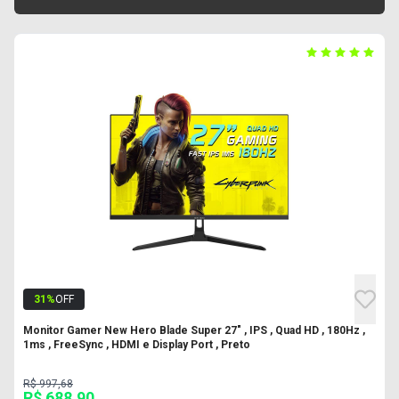
31
%
OFF
Monitor Gamer New Hero Blade Super 27" , IPS , Quad HD , 180Hz ,
1ms , FreeSync , HDMI e Display Port , Preto
R$ 997,68
R$ 688,90