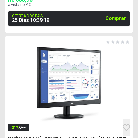
à vista no PIX
OFERTA DOS PAIS
Comprar
25 Dias
10
:
39
:
18
21
%
OFF