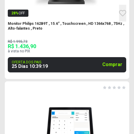
28
%
OFF
Monitor Philips 162B9T , 15.6” , Touchscreen , HD 1366x768 , 75Hz ,
Alto-falantes , Preto
R$ 1.995,73
R$ 1.436,90
à vista no PIX
OFERTA DOS PAIS
Comprar
25 Dias
10
:
39
:
18