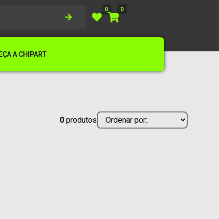
0
0
ÇA A CHIPART
0
produtos