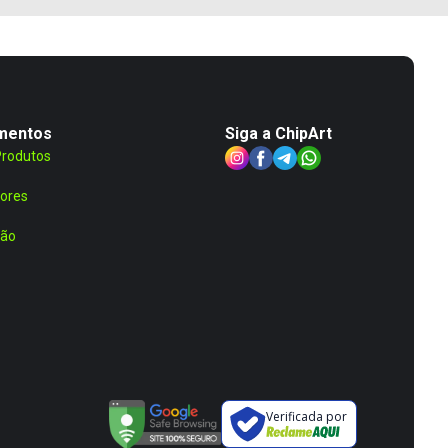
mentos
Siga a ChipArt
Produtos
ores
ção
Verificada por