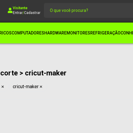
Visitante
Entrar
/
Cadastrar
RICOS
COMPUTADORES
HARDWARE
MONITORES
REFRIGERAÇÃO
CONHE
corte > cricut-maker
e
cricut-maker