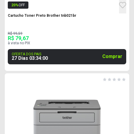
20
%
OFF
Cartucho Toner Preto Brother tnb021br
R$ 99,59
R$ 79,67
à vista no PIX
OFERTA DOS PAIS
Comprar
27 Dias
03
:
33
:
59