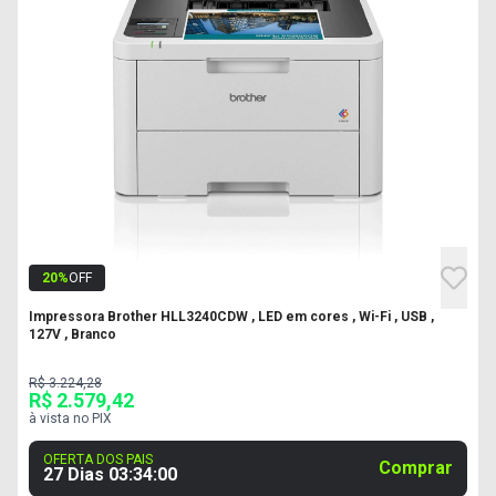
20
%
OFF
Impressora Brother HLL3240CDW , LED em cores , Wi-Fi , USB ,
127V , Branco
R$ 3.224,28
R$ 2.579,42
à vista no PIX
OFERTA DOS PAIS
Comprar
27 Dias
03
:
33
:
59