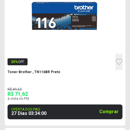
20
%
OFF
Toner Brother , TN116BR Preto
R$ 89,53
R$ 71,62
à vista no PIX
OFERTA DOS PAIS
Comprar
27 Dias
03
:
33
:
59