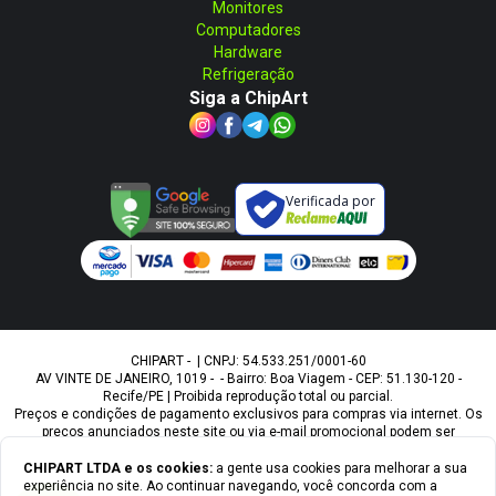
Monitores
Computadores
Hardware
Refrigeração
Siga a ChipArt
Verificada por
CHIPART - | CNPJ: 54.533.251/0001-60
AV VINTE DE JANEIRO, 1019 - - Bairro: Boa Viagem - CEP: 51.130-120 -
Recife/PE | Proibida reprodução total ou parcial.
Preços e condições de pagamento exclusivos para compras via internet. Os
preços anunciados neste site ou via e-mail promocional podem ser
alterados sem prévio aviso. A Chipart, não é responsável por erros
descritivos. As fotos contidas nesta página são meramente ilustrativas do
CHIPART LTDA
e os cookies:
a gente usa cookies para melhorar a sua
produto e podem variar de acordo com o fornecedor/lote do fabricante.
experiência no site. Ao continuar navegando, você concorda com a