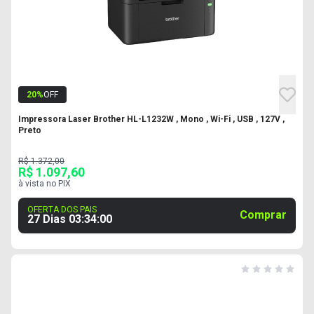
20
%
OFF
Impressora Laser Brother HL-L1232W , Mono , Wi-Fi , USB , 127V ,
Preto
R$ 1.372,00
R$ 1.097,60
à vista no PIX
OFERTA DOS PAIS
Comprar
27 Dias
03
:
33
:
59