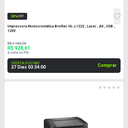
20
%
OFF
Impressora Monocromática Brother HL-L1222 , Laser , A4 , USB ,
120V
R$ 1.160,76
R$ 928,61
à vista no PIX
OFERTA DOS PAIS
Comprar
27 Dias
03
:
33
:
59