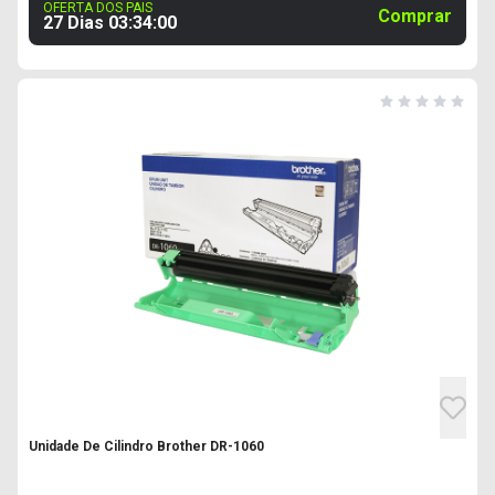
OFERTA DOS PAIS
Comprar
27 Dias
03
:
33
:
59
Unidade De Cilindro Brother DR-1060