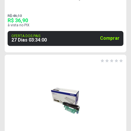
R$ 46,13
R$ 36,90
à vista no PIX
OFERTA DOS PAIS
Comprar
27 Dias
03
:
33
:
59