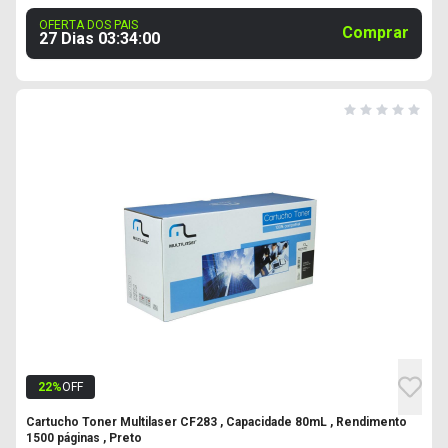
OFERTA DOS PAIS
Comprar
27 Dias
03
:
33
:
59
22
%
OFF
Cartucho Toner Multilaser CF283 , Capacidade 80mL , Rendimento
1500 páginas , Preto