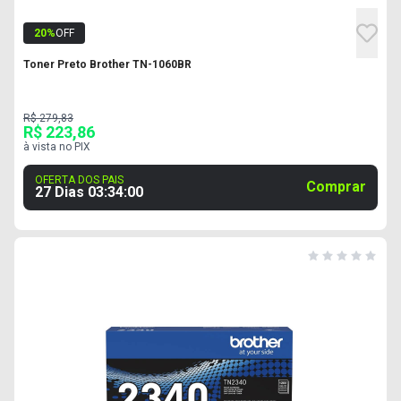
20
%
OFF
Toner Preto Brother TN-1060BR
R$ 279,83
R$ 223,86
à vista no PIX
OFERTA DOS PAIS
Comprar
27 Dias
03
:
33
:
59