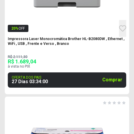
20
%
OFF
Impressora Laser Monocromática Brother HL-B2080DW , Ethernet ,
WiFi , USB , Frente e Verso , Branco
R$ 2.111,30
R$ 1.689,04
à vista no PIX
OFERTA DOS PAIS
Comprar
27 Dias
03
:
33
:
59