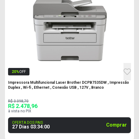
20
%
OFF
Impressora Multifuncional Laser Brother DCPB7535DW , Impressão
Duplex , Wi-fi , Ethernet , Conexão USB , 127V , Branco
R$ 3.098,70
R$ 2.478,96
à vista no PIX
OFERTA DOS PAIS
Comprar
27 Dias
03
:
33
:
59