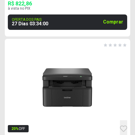
R$ 822,86
à vista no PIX
OFERTA DOS PAIS
Comprar
27 Dias
03
:
33
:
59
20
%
OFF