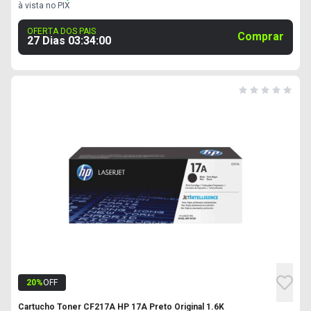
à vista no PIX
OFERTA DOS PAIS
Comprar
27 Dias
03
:
33
:
59
20
%
OFF
Cartucho Toner CF217A HP 17A Preto Original 1.6K