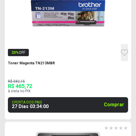
20
%
OFF
Toner Magenta TN213MBR
R$ 582,15
R$ 465,72
à vista no PIX
OFERTA DOS PAIS
Comprar
27 Dias
03
:
33
:
59