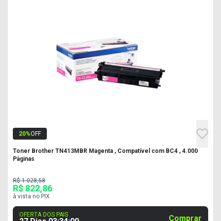
20
%
OFF
Toner Brother TN413MBR Magenta , Compatível com BC4 , 4.000
Páginas
R$ 1.028,58
R$ 822,86
à vista no PIX
OFERTA DOS PAIS
Comprar