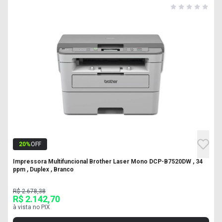
20
%
OFF
Impressora Multifuncional Brother Laser Mono DCP-B7520DW , 34
ppm , Duplex , Branco
R$ 2.678,38
R$ 2.142,70
à vista no PIX