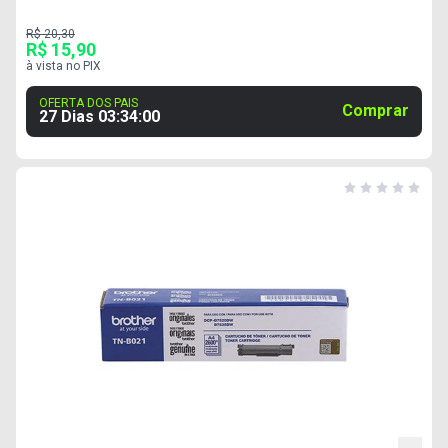
R$ 20,30
R$ 15,90
à vista no PIX
OFERTA DOS PAIS
Comprar
27 Dias
03
:
33
:
59