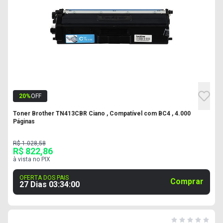
20
%
OFF
Toner Brother TN413CBR Ciano , Compatível com BC4 , 4.000
Páginas
R$ 1.028,58
R$ 822,86
à vista no PIX
OFERTA DOS PAIS
Comprar
27 Dias
03
:
33
:
59