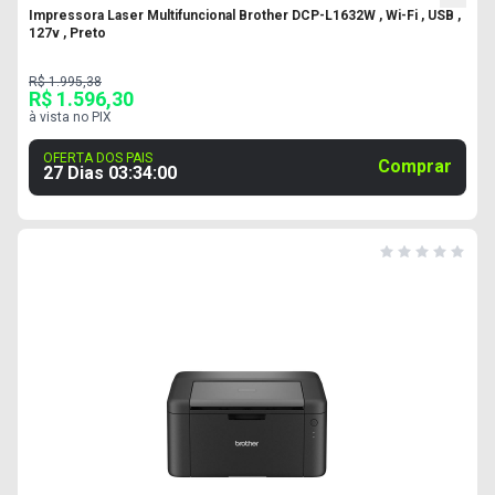
Impressora Laser Multifuncional Brother DCP-L1632W , Wi-Fi , USB ,
127v , Preto
R$ 1.995,38
R$ 1.596,30
à vista no PIX
OFERTA DOS PAIS
Comprar
27 Dias
03
:
33
:
59