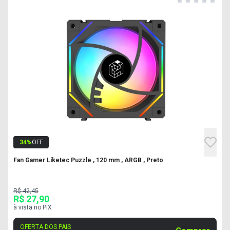
34
%
OFF
Fan Gamer Liketec Puzzle , 120 mm , ARGB , Preto
R$ 42,45
R$ 27,90
à vista no PIX
OFERTA DOS PAIS