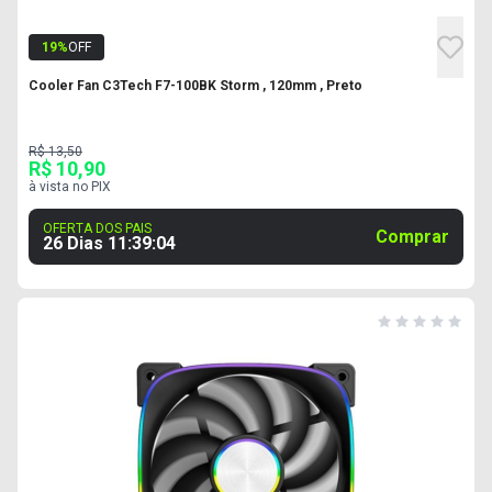
19
%
OFF
Cooler Fan C3Tech F7-100BK Storm , 120mm , Preto
R$ 13,50
R$ 10,90
à vista no PIX
OFERTA DOS PAIS
Comprar
26 Dias
11
:
39
:
03