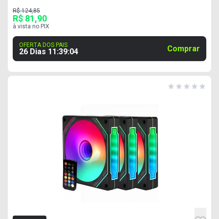
R$ 124,85
R$ 81,90
à vista no PIX
OFERTA DOS PAIS
Comprar
26 Dias
11
:
39
:
03