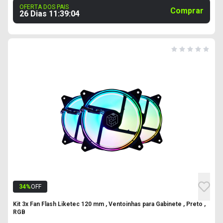
OFERTA DOS PAIS
Comprar
26 Dias
11
:
39
:
03
34
%
OFF
Kit 3x Fan Flash Liketec 120 mm , Ventoinhas para Gabinete , Preto ,
RGB