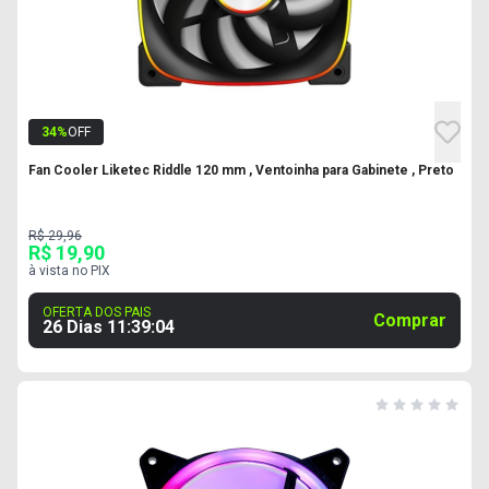
34
%
OFF
Fan Cooler Liketec Riddle 120 mm , Ventoinha para Gabinete , Preto
R$ 29,96
R$ 19,90
à vista no PIX
OFERTA DOS PAIS
Comprar
26 Dias
11
:
39
:
03