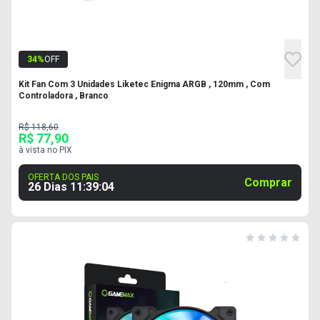
34
%
OFF
Kit Fan Com 3 Unidades Liketec Enigma ARGB , 120mm , Com
Controladora , Branco
R$ 118,60
R$ 77,90
à vista no PIX
OFERTA DOS PAIS
Comprar
26 Dias
11
:
39
:
03