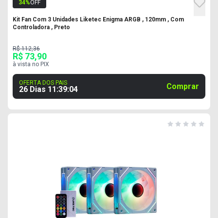
34
%
OFF
Kit Fan Com 3 Unidades Liketec Enigma ARGB , 120mm , Com
Controladora , Preto
R$ 112,36
R$ 73,90
à vista no PIX
OFERTA DOS PAIS
Comprar
26 Dias
11
:
39
:
03