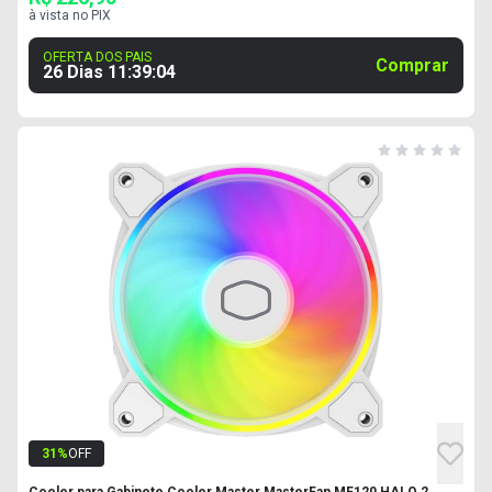
à vista no PIX
OFERTA DOS PAIS
Comprar
26 Dias
11
:
39
:
03
31
%
OFF