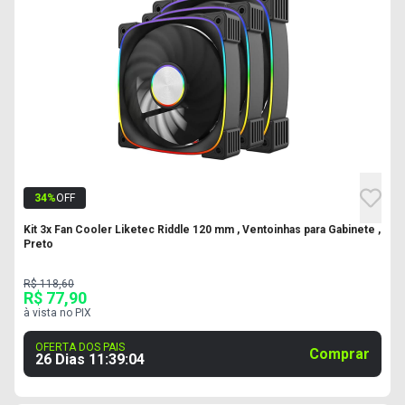
34
%
OFF
Kit 3x Fan Cooler Liketec Riddle 120 mm , Ventoinhas para Gabinete ,
Preto
R$ 118,60
R$ 77,90
à vista no PIX
OFERTA DOS PAIS
Comprar
26 Dias
11
:
39
:
03