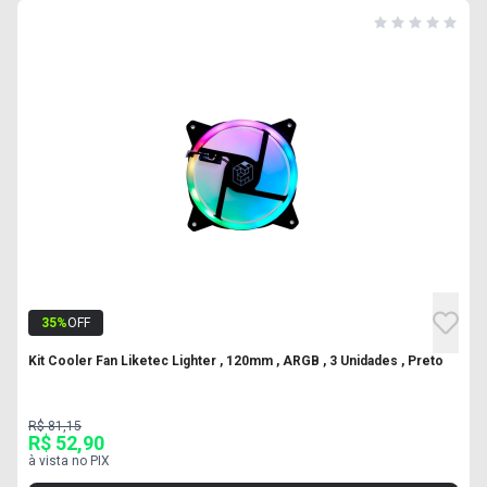
35
%
OFF
Kit Cooler Fan Liketec Lighter , 120mm , ARGB , 3 Unidades , Preto
R$ 81,15
R$ 52,90
à vista no PIX