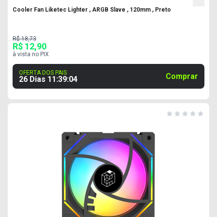
Cooler Fan Liketec Lighter , ARGB Slave , 120mm , Preto
R$ 18,73
R$ 12,90
à vista no PIX
OFERTA DOS PAIS
Comprar
26 Dias
11
:
39
:
03