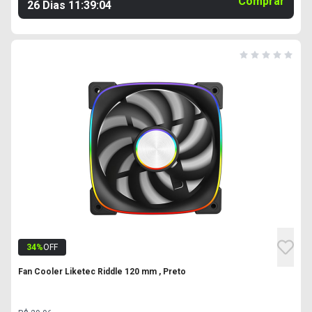
Comprar
26 Dias
11
:
39
:
03
34
%
OFF
Fan Cooler Liketec Riddle 120 mm , Preto