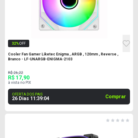
32
%
OFF
Cooler Fan Gamer Liketec Enigma , ARGB , 120mm , Reverse ,
Branco - LF-UNARGB-ENIGMA-2103
R$ 26,22
R$ 17,90
à vista no PIX
OFERTA DOS PAIS
Comprar
26 Dias
11
:
39
:
03