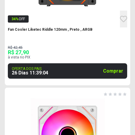
34
%
OFF
Fan Cooler Liketec Riddle 120mm , Preto , ARGB
R$ 42,45
R$ 27,90
à vista no PIX
OFERTA DOS PAIS
Comprar
26 Dias
11
:
39
:
03