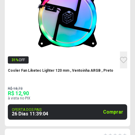
31
%
OFF
Cooler Fan Liketec Lighter 120 mm , Ventoinha ARGB , Preto
R$ 18,73
R$ 12,90
à vista no PIX
OFERTA DOS PAIS
Comprar
26 Dias
11
:
39
:
03