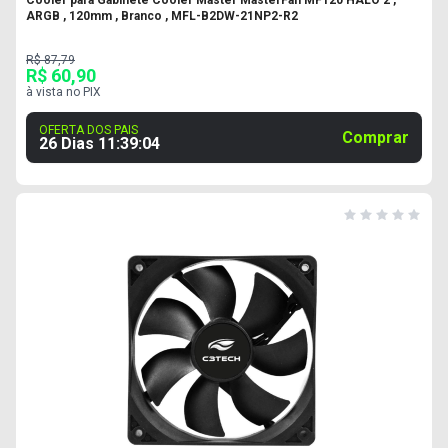
Cooler para Gabinete Cooler Master MasterFan MF120 HALO 2 ,
ARGB , 120mm , Branco , MFL-B2DW-21NP2-R2
R$ 87,79
R$ 60,90
à vista no PIX
OFERTA DOS PAIS
Comprar
26 Dias
11
:
39
:
03