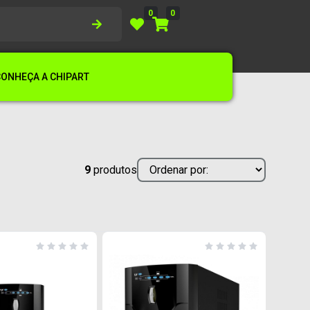
0
0
CONHEÇA A CHIPART
9
produtos