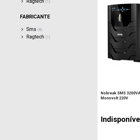
Ragtech
(
1
)
FABRICANTE
Sms
(
8
)
Ragtech
(
1
)
Nobreak SMS 3200VA
Monovolt 220V
Indisponíve