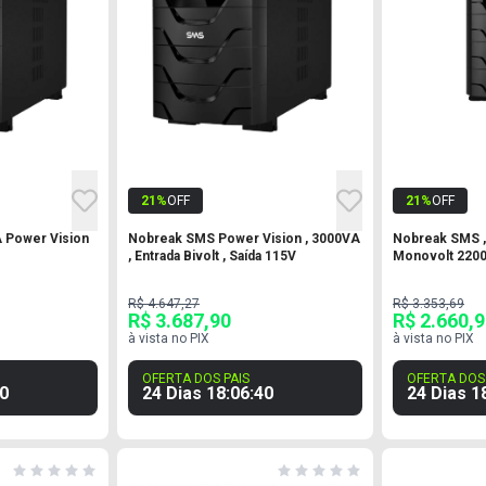
21
%
OFF
21
%
OFF
 Power Vision
Nobreak SMS Power Vision , 3000VA
Nobreak SMS ,
, Entrada Bivolt , Saída 115V
Monovolt 2200
R$ 4.647,27
R$ 3.353,69
R$ 3.687,90
R$ 2.660,
à vista no PIX
à vista no PIX
OFERTA DOS PAIS
OFERTA DOS 
9
24 Dias
18
:
06
:
39
24 Dias
1