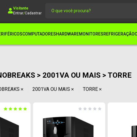
Visitante
Entrar
/
Cadastrar
ERIFÉRICOS
COMPUTADORES
HARDWARE
MONITORES
REFRIGERAÇÃO
NOBREAKS > 2001VA OU MAIS > TORRE
OBREAKS
2001VA OU MAIS
TORRE