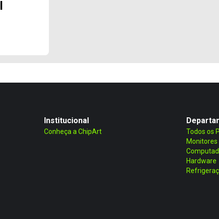
l
Institucional
Departa
Conheça a ChipArt
Todos os 
Monitores
Computad
Hardware
Refrigera