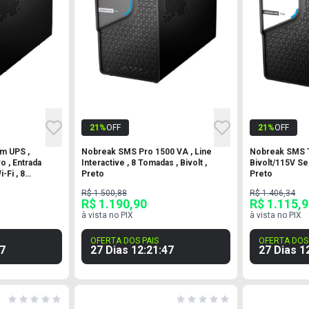
21
%
OFF
21
%
OFF
m UPS ,
Nobreak SMS Pro 1500 VA , Line
Nobreak SMS 
o , Entrada
Interactive , 8 Tomadas , Bivolt ,
Bivolt/115V Se
i-Fi , 8
Preto
Preto
R$ 1.500,88
R$ 1.406,34
R$ 1.190,90
R$ 1.115,
à vista no PIX
à vista no PIX
OFERTA DOS PAIS
OFERTA DOS 
6
27 Dias
12
:
21
:
46
27 Dias
1