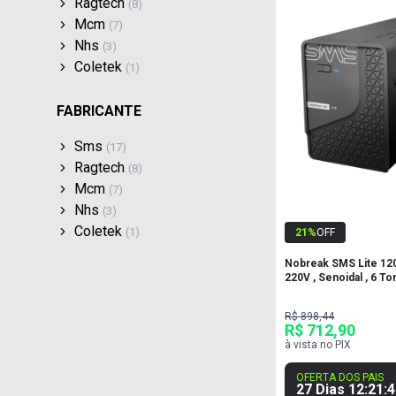
Ragtech
(
8
)
Mcm
(
7
)
Nhs
(
3
)
Coletek
(
1
)
FABRICANTE
Sms
(
17
)
Ragtech
(
8
)
Mcm
(
7
)
Nhs
(
3
)
Coletek
(
1
)
21
%
OFF
Nobreak SMS Lite 120
220V , Senoidal , 6 T
R$ 898,44
R$ 712,90
à vista no PIX
OFERTA DOS PAIS
27 Dias
12
:
21
:
4