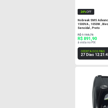
24
%
OFF
Nobreak SMS Advance 
1500VA , 1050W , Bivo
Senoidal , Preto
R$ 1.166,76
R$ 891,90
à vista no PIX
OFERTA DOS PAIS
27 Dias
12
:
21
:
4