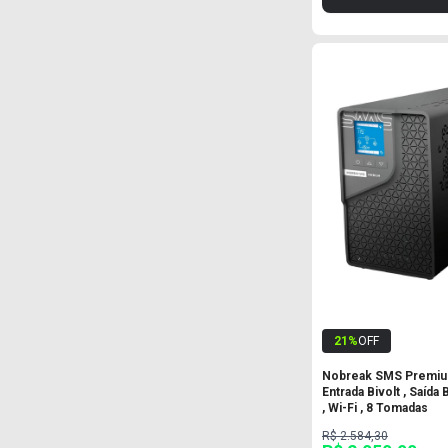
21
%
OFF
Nobreak SMS Premium
Entrada Bivolt , Saída 
, Wi-Fi , 8 Tomadas
R$ 2.584,30