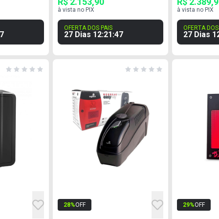
R$ 2.153,90
R$ 2.389,
à vista no PIX
à vista no PIX
OFERTA DOS PAIS
OFERTA DOS 
6
27 Dias
12
:
21
:
46
27 Dias
1
28
%
OFF
29
%
OFF