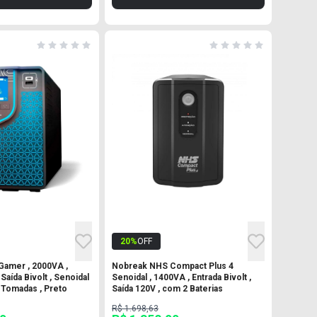
20
%
OFF
amer , 2000VA ,
Nobreak NHS Compact Plus 4
 Saída Bivolt , Senoidal
Senoidal , 1400VA , Entrada Bivolt ,
 8 Tomadas , Preto
Saída 120V , com 2 Baterias
R$ 1.698,63