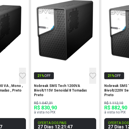
21
%
OFF
21
%
OFF
0 VA , Mono ,
Nobreak SMS Tech 1200VA
Nobreak SMS 
omadas , Preto
Bivolt/115V Senoidal 8 Tomadas
Bivolt/220V Se
Preto
Preto
R$ 1.047,31
R$ 1.112,10
R$ 830,90
R$ 882,90
à vista no PIX
à vista no PIX
OFERTA DOS PAIS
OFERTA DOS 
6
27 Dias
12
:
21
:
46
27 Dias
1