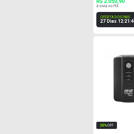
R$ 2.050,90
à vista no PIX
OFERTA DOS PAIS
27 Dias
12
:
21
:
4
20
%
OFF