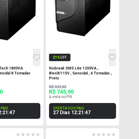
21
%
OFF
Tech 1800VA
Nobreak SMS Lite 1200VA ,
noidal 8 Tomadas
Bivolt/115V , Senoidal , 6 Tomadas ,
Preto
R$ 939,55
90
R$ 745,90
à vista no PIX
PAIS
OFERTA DOS PAIS
2
:
21
:
46
27 Dias
12
:
21
:
46