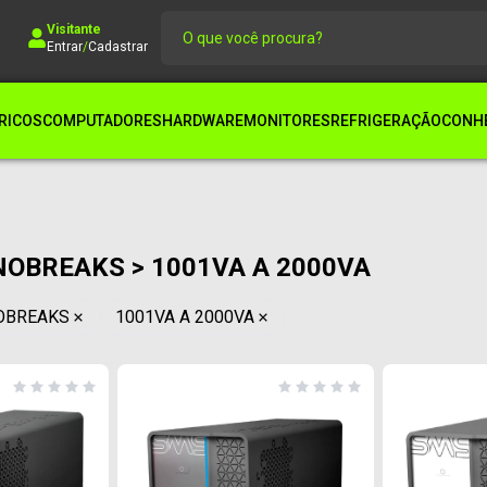
Visitante
Entrar
/
Cadastrar
RICOS
COMPUTADORES
HARDWARE
MONITORES
REFRIGERAÇÃO
CONHE
NOBREAKS > 1001VA A 2000VA
OBREAKS
1001VA A 2000VA