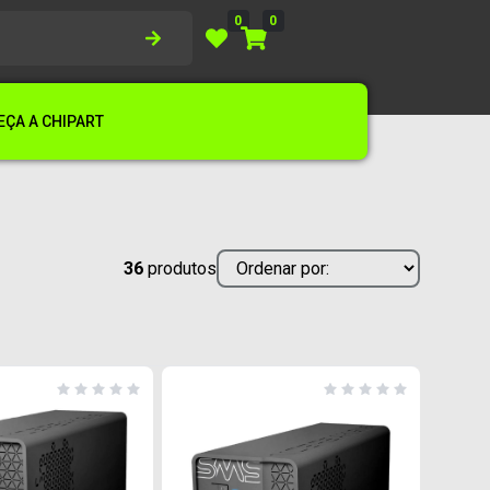
0
0
ÇA A CHIPART
36
produtos