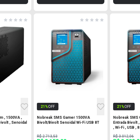
21
%
OFF
21
%
OFF
 , 1500VA ,
Nobreak SMS Gamer 1500VA
Nobreak SMS G
Bivolt , Senoidal
Bivolt/Bivolt Senoidal Wi-Fi USB 8T
Entrada Bivolt ,
, Wi-Fi , USB ,
R$ 2.713,53
R$ 3.012,06