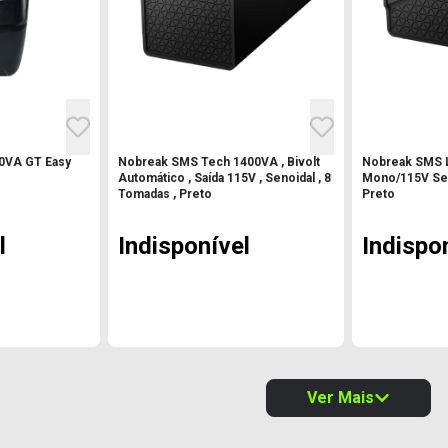
0VA GT Easy
Nobreak SMS Tech 1400VA , Bivolt
Nobreak SMS 
Automático , Saída 115V , Senoidal , 8
Mono/115V Sen
Tomadas , Preto
Preto
l
Indisponível
Indispo
Ver Mais