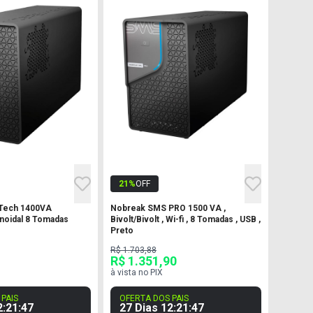
21
%
OFF
Tech 1400VA
Nobreak SMS PRO 1500 VA ,
noidal 8 Tomadas
Bivolt/Bivolt , Wi-fi , 8 Tomadas , USB ,
Preto
R$ 1.703,88
R$ 1.351,90
à vista no PIX
PAIS
OFERTA DOS PAIS
2
:
21
:
46
27 Dias
12
:
21
:
46