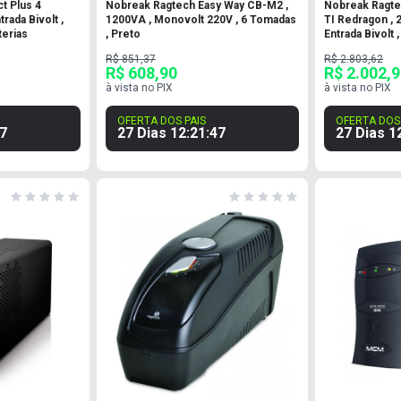
 Plus 4
Nobreak Ragtech Easy Way CB-M2 ,
Nobreak Ragte
rada Bivolt ,
1200VA , Monovolt 220V , 6 Tomadas
TI Redragon , 
terias
, Preto
Entrada Bivolt 
R$ 851,37
R$ 2.803,62
R$ 608,90
R$ 2.002,
à vista no PIX
à vista no PIX
OFERTA DOS PAIS
OFERTA DOS 
6
27 Dias
12
:
21
:
46
27 Dias
1