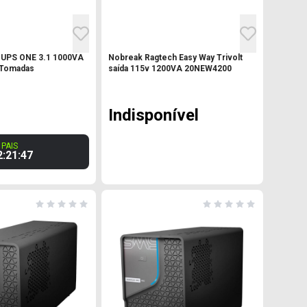
UPS ONE 3.1 1000VA
Nobreak Ragtech Easy Way Trivolt
6 Tomadas
saída 115v 1200VA 20NEW4200
Indisponível
PAIS
2
:
21
:
46