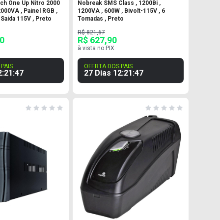
ch One Up Nitro 2000
Nobreak SMS Class , 1200Bi ,
2000VA , Painel RGB ,
1200VA , 600W , Bivolt-115V , 6
, Saída 115V , Preto
Tomadas , Preto
R$ 821,67
90
R$ 627,90
à vista no PIX
PAIS
OFERTA DOS PAIS
2
:
21
:
46
27 Dias
12
:
21
:
46