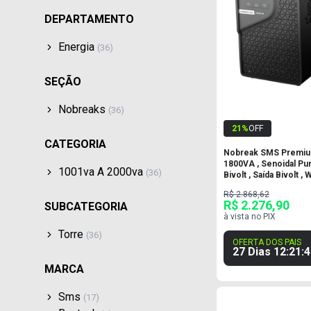
DEPARTAMENTO
Energia
(
36
)
SEÇÃO
Nobreaks
(
36
)
21
%
OFF
CATEGORIA
Nobreak SMS Premiu
1800VA , Senoidal Pur
1001va A 2000va
(
36
)
Bivolt , Saída Bivolt , W
Tomadas
R$ 2.868,62
R$ 2.276,90
SUBCATEGORIA
à vista no PIX
Torre
(
36
)
OFERTA DOS PAIS
27 Dias
12
:
21
:
4
MARCA
Sms
(
17
)