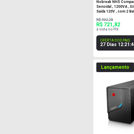
Nobreak NHS Compact
Senoidal , 1200VA , Ent
Saída 120V , com 2 Ba
R$ 902,28
R$ 721,82
à vista no PIX
OFERTA DOS PAIS
27 Dias
12
:
21
:
4
Lançamento