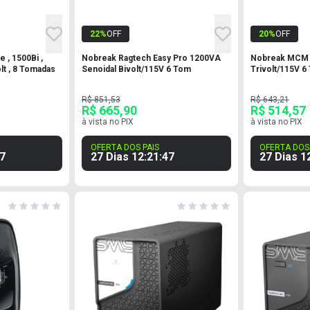
22
%
OFF
20
%
OFF
, 1500Bi ,
Nobreak Ragtech Easy Pro 1200VA
Nobreak MCM 
lt , 8 Tomadas
Senoidal Bivolt/115V 6 Tom
Trivolt/115V 
R$ 851,53
R$ 643,21
R$ 665,90
R$ 514,57
à vista no PIX
à vista no PIX
OFERTA DOS PAIS
OFERTA DOS 
6
27 Dias
12
:
21
:
46
27 Dias
1