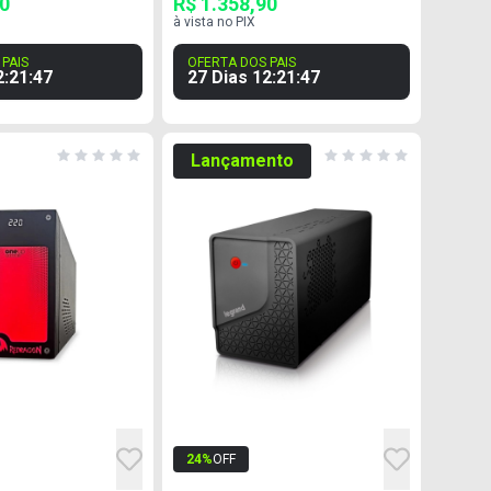
90
R$ 1.358,90
à vista no PIX
PAIS
OFERTA DOS PAIS
2
:
21
:
46
27 Dias
12
:
21
:
46
Lançamento
24
%
OFF