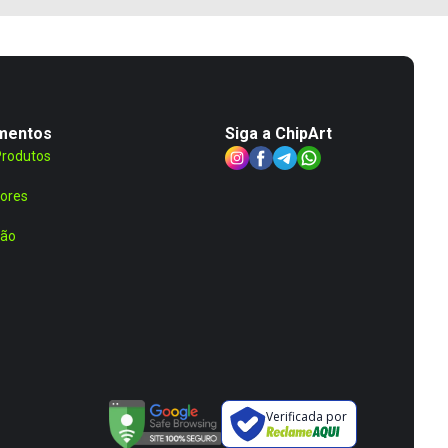
mentos
Siga a ChipArt
Produtos
ores
ção
Verificada por