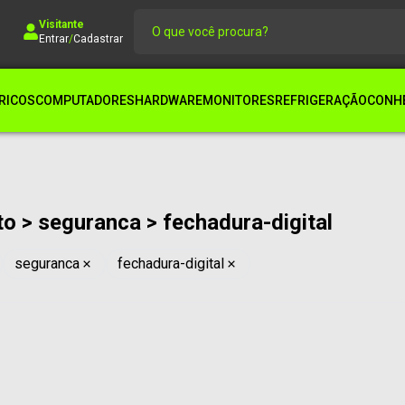
Visitante
Entrar
/
Cadastrar
RICOS
COMPUTADORES
HARDWARE
MONITORES
REFRIGERAÇÃO
CONHE
o > seguranca > fechadura-digital
seguranca
fechadura-digital