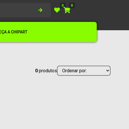
0
0
ÇA A CHIPART
0
produtos